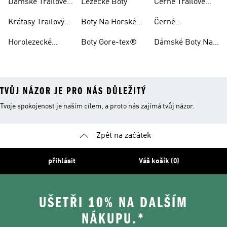
Dámské Trailové
Lezecké Boty
Černé Trailové
Běžecké Boty
Běžecké Boty
Krátasy Trailový
Boty Na Horské
Černé
Běh
Kolo
Horolezecké Boty
Horolezecké
Boty Gore-tex®
Dámské Boty Na
Oblečení
Horské Kolo
TVŮJ NÁZOR JE PRO NÁS DŮLEŽITÝ
Tvoje spokojenost je naším cílem, a proto nás zajímá tvůj názor.
Zpět na začátek
přihlásit
Váš košík (0)
UŠETŘI 10% NA DALŠÍM
NÁKUPU.*