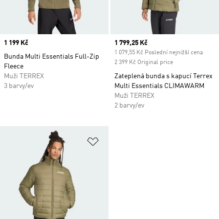
Price
1 199 Kč
Current price
1 799,25 Kč
1 079,55 Kč Poslední nejnižší cena
Bunda Multi Essentials Full-Zip
2 399 Kč Original price
Fleece
Muži TERREX
Zateplená bunda s kapucí Terrex
3 barvy/ev
Multi Essentials CLIMAWARM
Muži TERREX
2 barvy/ev
Přidat do seznamu přání