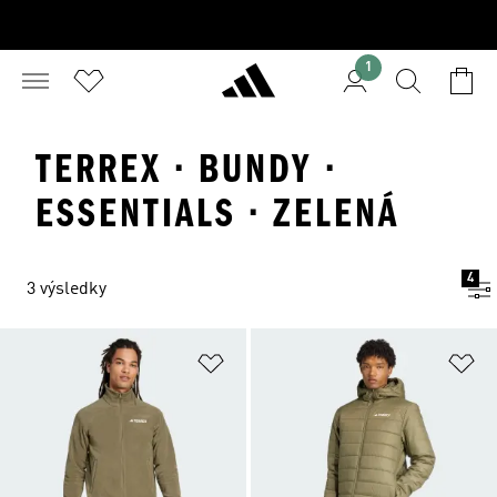
1
TERREX · BUNDY ·
ESSENTIALS · ZELENÁ
4
3 výsledky
Přidat do seznamu přání
Př