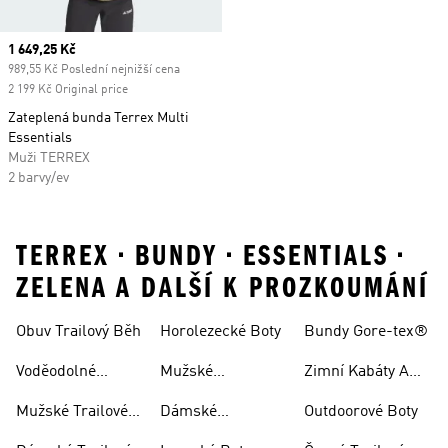
Current price
1 649,25 Kč
989,55 Kč Poslední nejnižší cena
2 199 Kč Original price
Zateplená bunda Terrex Multi
Essentials
Muži TERREX
2 barvy/ev
TERREX • BUNDY • ESSENTIALS •
ZELENA A DALŠÍ K PROZKOUMÁNÍ
Obuv Trailový Běh
Horolezecké Boty
Bundy Gore-tex®
Voděodolné
Mužské
Zimní Kabáty A
Trailové Běžecké
Horolezecké Boty
Bundy
Mužské Trailové
Dámské
Outdoorové Boty
Boty
Běžecké Boty
Horolezecké Boty