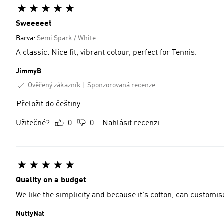
Sweeeeet
Barva:
Semi Spark / White
A classic. Nice fit, vibrant colour, perfect for Tennis.
JimmyB
Ověřený zákazník
Sponzorovaná recenze
Přeložit do češtiny
Užitečné?
0
0
Nahlásit recenzi
Quality on a budget
We like the simplicity and because it's cotton, can customise
NuttyNat