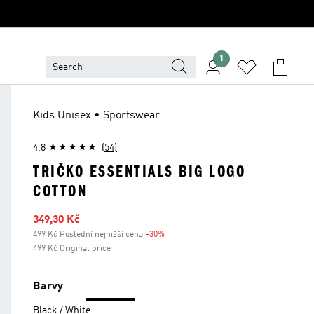
1
Kids Unisex • Sportswear
4.8
(54)
TRIČKO ESSENTIALS BIG LOGO
COTTON
Zlevněná cena
349,30 Kč
499 Kč Poslední nejnižší cena
-30%
Sleva
499 Kč Original price
Barvy
Black / White