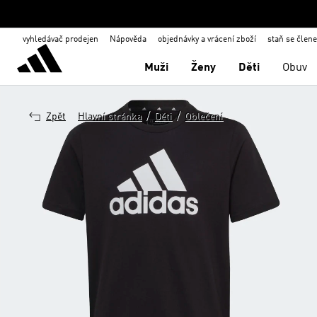
vyhledávač prodejen
Nápověda
objednávky a vrácení zboží
staň se člen
Muži
Ženy
Děti
Obuv
/
/
Zpět
Hlavní stránka
Děti
Oblečení