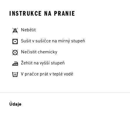
INSTRUKCE NA PRANIE
Nebělit
Sušit v sušičce na mírný stupeň
Nečistit chemicky
Žehlit na vyšší stupeň
V pračce prát v teplé vodě
Údaje