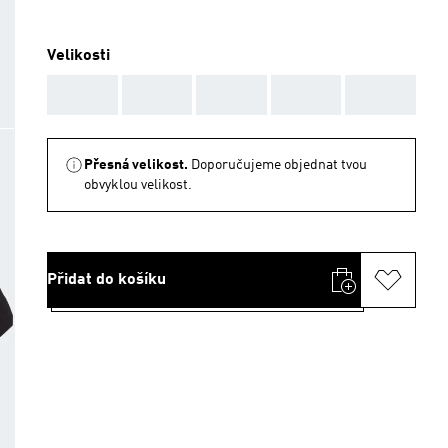
Velikosti
AAA
AAA
AAA
AAA
AAA
Přesná velikost.
Doporučujeme objednat tvou
obvyklou velikost.
Přidat do košíku