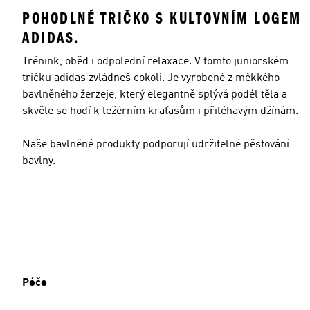
POHODLNÉ TRIČKO S KULTOVNÍM LOGEM
ADIDAS.
Trénink, oběd i odpolední relaxace. V tomto juniorském
tričku adidas zvládneš cokoli. Je vyrobené z měkkého
bavlněného žerzeje, který elegantně splývá podél těla a
skvěle se hodí k ležérním kraťasům i přiléhavým džínám.
Naše bavlněné produkty podporují udržitelné pěstování
bavlny.
Péče