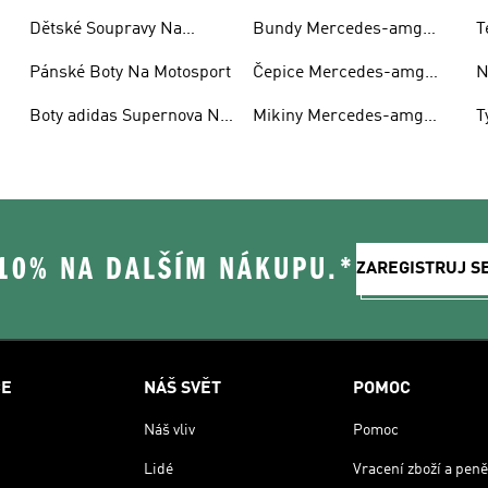
Dětské Soupravy Na
Bundy Mercedes-amg
T
Motosport
Petronas F1
P
Pánské Boty Na Motosport
Čepice Mercedes-amg
N
Petronas F1
Boty adidas Supernova Na
Mikiny Mercedes-amg
T
Motosport
Petronas F1 S Kapucí
R
 10% NA DALŠÍM NÁKUPU.*
ZAREGISTRUJ S
CE
NÁŠ SVĚT
POMOC
Náš vliv
Pomoc
Lidé
Vracení zboží a peně