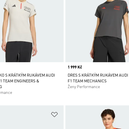
Price
1 999 Kč
KO S KRÁTKÝM RUKÁVEM AUDI
DRES S KRÁTKÝM RUKÁVEM AUDI
1 TEAM ENGINEERS &
F1 TEAM MECHANICS
G
Ženy Performance
rmance
namu přání
Přidat do seznamu přání