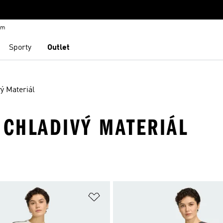
em
Sporty
Outlet
ý Materiál
 CHLADIVÝ MATERIÁL
namu přání
Přidat do seznamu přání