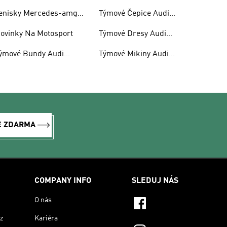
enisky Mercedes-amg
Týmové Čepice Audi
etronas F1
Revolut F1
ovinky Na Motosport
Týmové Dresy Audi
Revolut F1
ýmové Bundy Audi
Týmové Mikiny Audi
evolut F1
Revolut F1 S Kapucí
E ZDARMA
COMPANY INFO
SLEDUJ NÁS
O nás
z
Kariéra