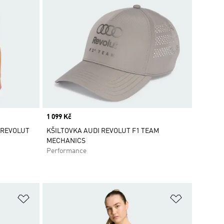
Price
1 099 Kč
 REVOLUT
KŠILTOVKA AUDI REVOLUT F1 TEAM
MECHANICS
Performance
Přidat do seznamu přání
Přidat do 