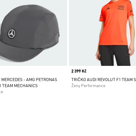
Price
2 399 Kč
 MERCEDES - AMG PETRONAS
TRIČKO AUDI REVOLUT F1 TEAM 
1 TEAM MECHANICS
Ženy Performance
ce
namu přání