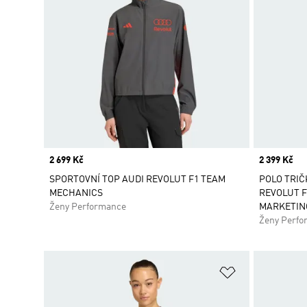
Price
2 699 Kč
Price
2 399 Kč
SPORTOVNÍ TOP AUDI REVOLUT F1 TEAM
POLO TRIČ
MECHANICS
REVOLUT F
Ženy Performance
MARKETIN
Ženy Perfo
Přidat do sez