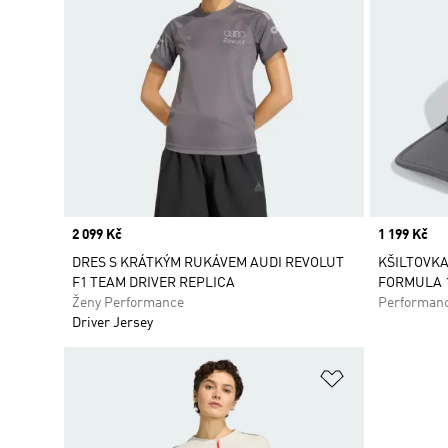
Price
2 099 Kč
Price
1 199 Kč
DRES S KRÁTKÝM RUKÁVEM AUDI REVOLUT
KŠILTOVKA
F1 TEAM DRIVER REPLICA
FORMULA 
Ženy Performance
Performan
Driver Jersey
Přidat do sez