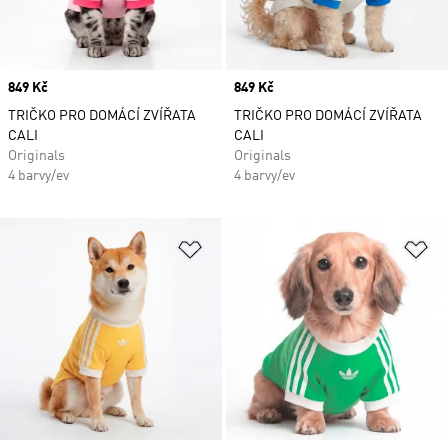
Price
849 Kč
Price
849 Kč
TRIČKO PRO DOMÁCÍ ZVÍŘATA
TRIČKO PRO DOMÁCÍ ZVÍŘATA
CALI
CALI
Originals
Originals
4 barvy/ev
4 barvy/ev
Přidat do seznamu přání
Př