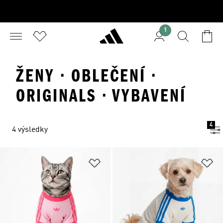
1
ŽENY · OBLEČENÍ ·
ORIGINALS · VYBAVENÍ
4
4 výsledky
Přidat do seznamu přání
Př