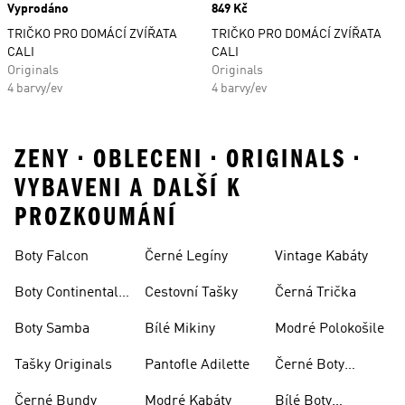
Vyprodáno
Price
849 Kč
TRIČKO PRO DOMÁCÍ ZVÍŘATA
TRIČKO PRO DOMÁCÍ ZVÍŘATA
CALI
CALI
Originals
Originals
4 barvy/ev
4 barvy/ev
ZENY • OBLECENI • ORIGINALS •
VYBAVENI A DALŠÍ K
PROZKOUMÁNÍ
Boty Falcon
Černé Legíny
Vintage Kabáty
Boty Continental
Cestovní Tašky
Černá Trička
80
Boty Samba
Bílé Mikiny
Modré Polokošile
Tašky Originals
Pantofle Adilette
Černé Boty
Superstar
Černé Bundy
Modré Kabáty
Bílé Boty