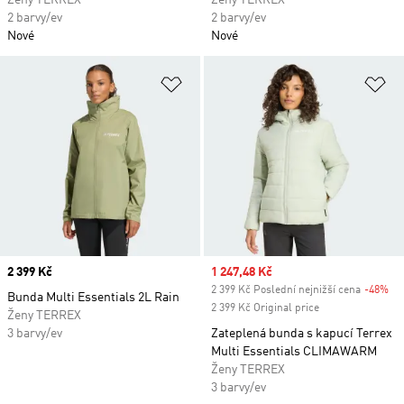
Ženy TERREX
Ženy TERREX
2 barvy/ev
2 barvy/ev
Nové
Nové
Přidat do seznamu přání
Př
Price
2 399 Kč
Sale price
1 247,48 Kč
2 399 Kč Poslední nejnižší cena
-48%
Di
Bunda Multi Essentials 2L Rain
2 399 Kč Original price
Ženy TERREX
3 barvy/ev
Zateplená bunda s kapucí Terrex
Multi Essentials CLIMAWARM
Ženy TERREX
3 barvy/ev