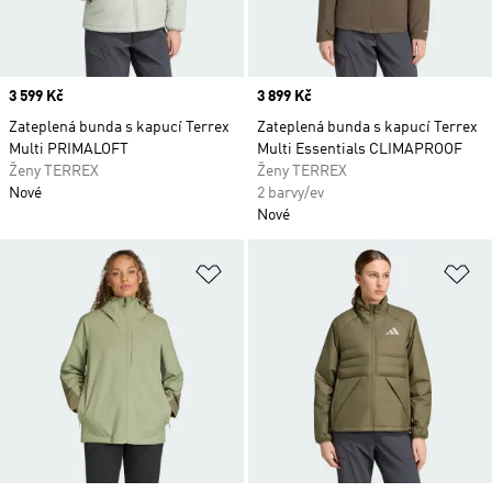
Price
3 599 Kč
Price
3 899 Kč
Zateplená bunda s kapucí Terrex
Zateplená bunda s kapucí Terrex
Multi PRIMALOFT
Multi Essentials CLIMAPROOF
Ženy TERREX
Ženy TERREX
Nové
2 barvy/ev
Nové
Přidat do seznamu přání
Př