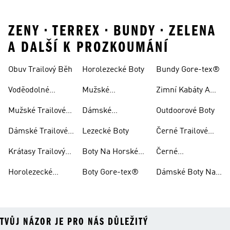
ZENY • TERREX • BUNDY • ZELENA
A DALŠÍ K PROZKOUMÁNÍ
Obuv Trailový Běh
Horolezecké Boty
Bundy Gore-tex®
Voděodolné
Mužské
Zimní Kabáty A
Trailové Běžecké
Horolezecké Boty
Bundy
Mužské Trailové
Dámské
Outdoorové Boty
Boty
Běžecké Boty
Horolezecké Boty
Dámské Trailové
Lezecké Boty
Černé Trailové
Běžecké Boty
Běžecké Boty
Krátasy Trailový
Boty Na Horské
Černé
Běh
Kolo
Horolezecké Boty
Horolezecké
Boty Gore-tex®
Dámské Boty Na
Oblečení
Horské Kolo
TVŮJ NÁZOR JE PRO NÁS DŮLEŽITÝ