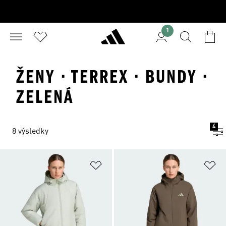
1
ŽENY · TERREX · BUNDY ·
ZELENÁ
4
8 výsledky
Přidat do seznamu přání
Př