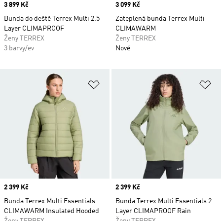
Price
3 899 Kč
Price
3 099 Kč
Bunda do deště Terrex Multi 2.5
Zateplená bunda Terrex Multi
Layer CLIMAPROOF
CLIMAWARM
Ženy TERREX
Ženy TERREX
3 barvy/ev
Nové
Přidat do seznamu přání
Př
Price
2 399 Kč
Price
2 399 Kč
Bunda Terrex Multi Essentials
Bunda Terrex Multi Essentials 2
CLIMAWARM Insulated Hooded
Layer CLIMAPROOF Rain