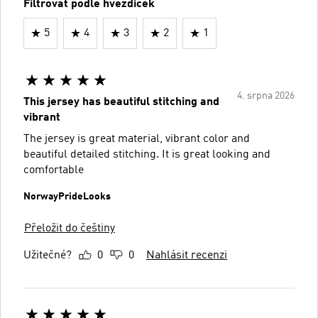
Filtrovat podle hvězdiček
5
4
3
2
1
4. srpna 2026
This jersey has beautiful stitching and
vibrant
The jersey is great material, vibrant color and
beautiful detailed stitching. It is great looking and
comfortable
NorwayPrideLooks
Přeložit do češtiny
Užitečné?
0
0
Nahlásit recenzi