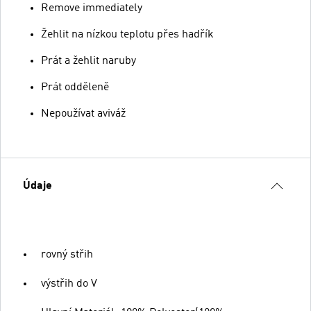
Remove immediately
Žehlit na nízkou teplotu přes hadřík
Prát a žehlit naruby
Prát odděleně
Nepoužívat aviváž
Údaje
rovný střih
výstřih do V