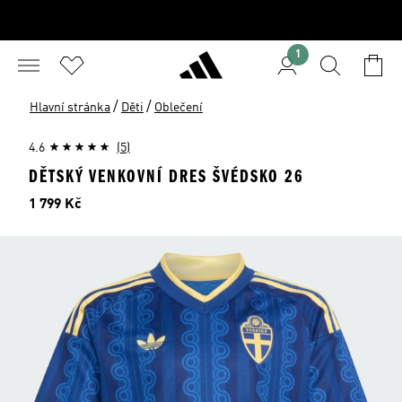
1
/
/
Hlavní stránka
Děti
Oblečení
4.6
(5)
DĚTSKÝ VENKOVNÍ DRES ŠVÉDSKO 26
Cena
1 799 Kč