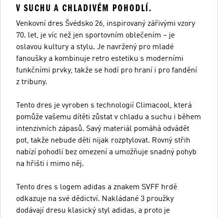
V SUCHU A CHLADIVÉM POHODLÍ.
Venkovní dres Švédsko 26, inspirovaný zářivými vzory
70. let, je víc než jen sportovním oblečením – je
oslavou kultury a stylu. Je navržený pro mladé
fanoušky a kombinuje retro estetiku s moderními
funkčními prvky, takže se hodí pro hraní i pro fandění
z tribuny.
Tento dres je vyroben s technologií Climacool, která
pomůže vašemu dítěti zůstat v chladu a suchu i během
intenzivních zápasů. Savý materiál pomáhá odvádět
pot, takže nebude děti nijak rozptylovat. Rovný střih
nabízí pohodlí bez omezení a umožňuje snadný pohyb
na hřišti i mimo něj.
Tento dres s logem adidas a znakem SVFF hrdě
odkazuje na své dědictví. Nakládané 3 proužky
dodávají dresu klasický styl adidas, a proto je