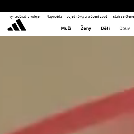
vyhledávač prodejen
Nápověda
objednávky a vrácení zboží
staň se člen
Muži
Ženy
Děti
Obuv