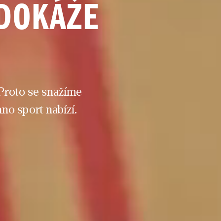
DOKÁŽE 
 Proto se snažíme 
hno sport nabízí.