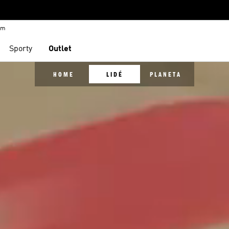
em
Sporty
Outlet
HOME
LIDÉ
PLANETA