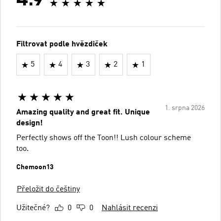
4.9
Filtrovat podle hvězdiček
5
4
3
2
1
1. srpna 2026
Amazing quality and great fit. Unique
design!
Perfectly shows off the Toon!! Lush colour scheme
too.
Chemoon13
Přeložit do češtiny
Užitečné?
0
0
Nahlásit recenzi