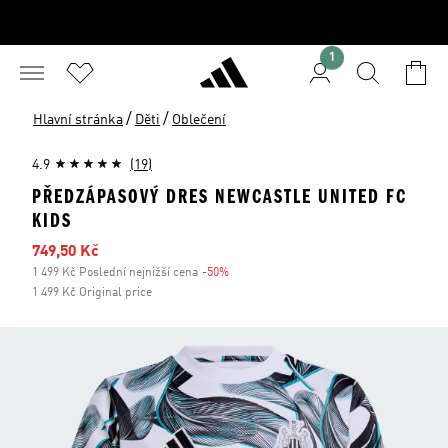
1
/
/
Hlavní stránka
Děti
Oblečení
4.9
(19)
PŘEDZÁPASOVÝ DRES NEWCASTLE UNITED FC
KIDS
Zlevněná cena
749,50 Kč
1 499 Kč Poslední nejnižší cena
-50%
Sleva
1 499 Kč Original price