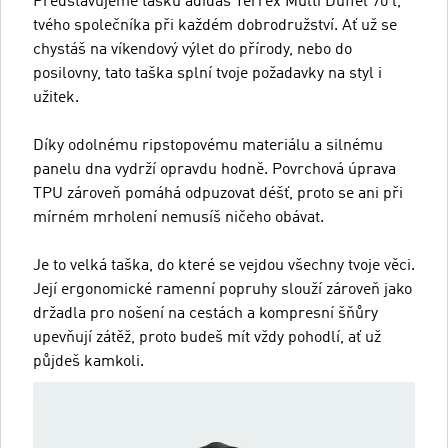
Představujeme tašku adidas Terrex Multi Duffel 70 l,
tvého společníka při každém dobrodružství. Ať už se
chystáš na víkendový výlet do přírody, nebo do
posilovny, tato taška splní tvoje požadavky na styl i
užitek.
Díky odolnému ripstopovému materiálu a silnému
panelu dna vydrží opravdu hodně. Povrchová úprava
TPU zároveň pomáhá odpuzovat déšť, proto se ani při
mírném mrholení nemusíš ničeho obávat.
Je to velká taška, do které se vejdou všechny tvoje věci.
Její ergonomické ramenní popruhy slouží zároveň jako
držadla pro nošení na cestách a kompresní šňůry
upevňují zátěž, proto budeš mít vždy pohodlí, ať už
půjdeš kamkoli.