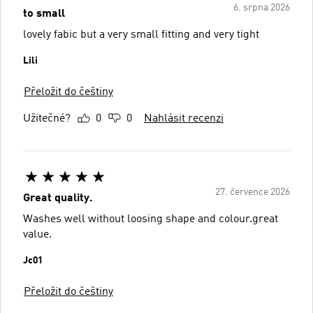
6. srpna 2026
to small
lovely fabic but a very small fitting and very tight
Lili
Přeložit do češtiny
Užitečné?
0
0
Nahlásit recenzi
27. července 2026
Great quality.
Washes well without loosing shape and colour.great
value.
Jc01
Přeložit do češtiny