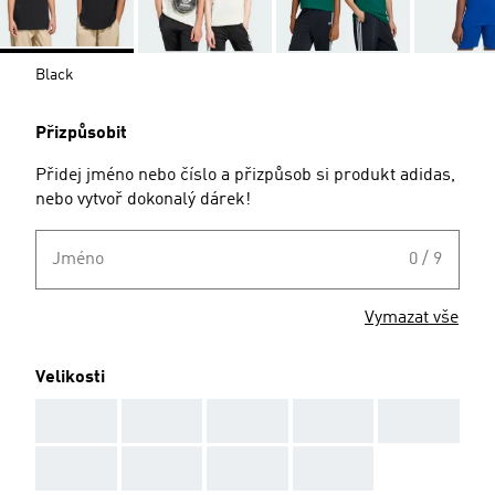
Black
Přizpůsobit
Přidej jméno nebo číslo a přizpůsob si produkt adidas,
nebo vytvoř dokonalý dárek!
Jméno
0 / 9
Vymazat vše
Velikosti
AAA
AAA
AAA
AAA
AAA
AAA
AAA
AAA
AAA