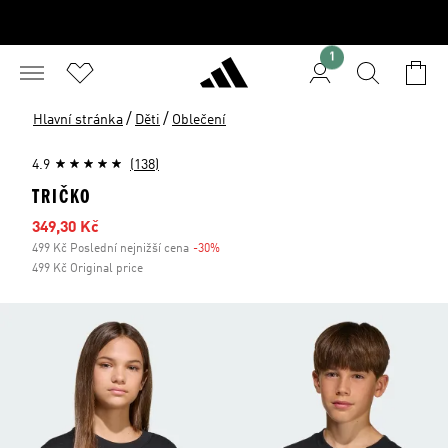
1
/
/
Hlavní stránka
Děti
Oblečení
4.9
(138)
TRIČKO
Zlevněná cena
349,30 Kč
499 Kč Poslední nejnižší cena
-30%
Sleva
499 Kč Original price