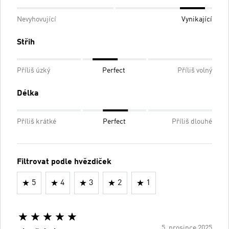
Nevyhovující
Vynikající
Střih
Příliš úzký
Perfect
Příliš volný
Délka
Příliš krátké
Perfect
Příliš dlouhé
Filtrovat podle hvězdiček
5
4
3
2
1
5. prosince 2025