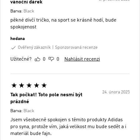
vánoční dárek
Barva:
Black
pěkné dívčí tričko, na sport se krásně hodí, bude
spokojenost
hedana
Ověřený zákazník
Sponzorovaná recenze
Užitečné?
0
0
Nahlásit recenzi
24. února 2025
Tak počkat! Toto pole nesmí být
prázdné
Barva:
Black
Jsem všeobecně spokojen s těmito produkty Adidas
pro syna, protože vím, jaká velikost mu bude sedět a i
materiál bude fajn.