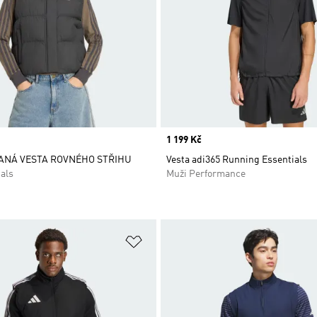
Price
1 199 Kč
ANÁ VESTA ROVNÉHO STŘIHU
Vesta adi365 Running Essentials
als
Muži Performance
namu přání
Přidat do seznamu přání