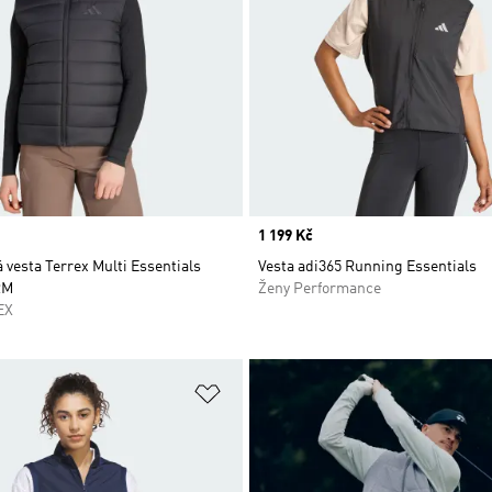
Price
1 199 Kč
 vesta Terrex Multi Essentials
Vesta adi365 Running Essentials
RM
Ženy Performance
EX
namu přání
Přidat do seznamu přání