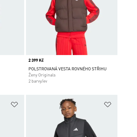
Price
2 399 Kč
POLSTROVANÁ VESTA ROVNÉHO STŘIHU
Ženy Originals
2 barvy/ev
Přidat do seznamu přání
Přidat do 