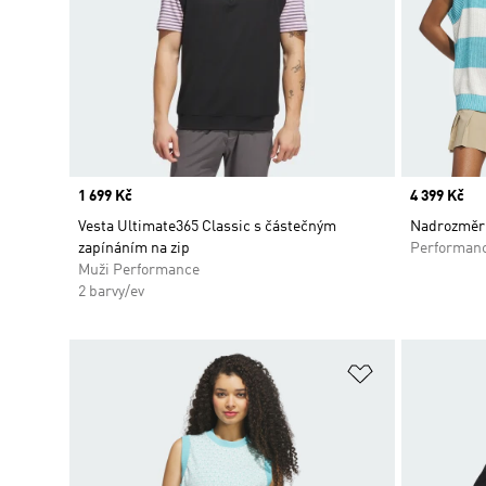
Price
1 699 Kč
Price
4 399 Kč
Vesta Ultimate365 Classic s částečným
Nadrozměrn
zapínáním na zip
Performan
Muži Performance
2 barvy/ev
Přidat do sez