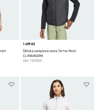
Price
1 499 Kč
čným
Dětská zateplená vesta Terrex Multi
CLIMAWARM
Děti TERREX
Přidat do seznamu přání
Přidat do 