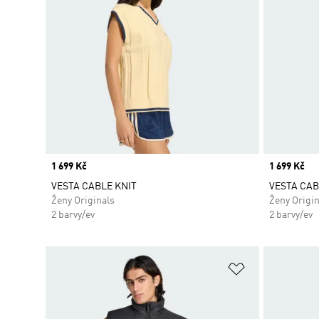
Price
1 699 Kč
Price
1 699 Kč
VESTA CABLE KNIT
VESTA CAB
Ženy Originals
Ženy Origin
2 barvy/ev
2 barvy/ev
Přidat do sez