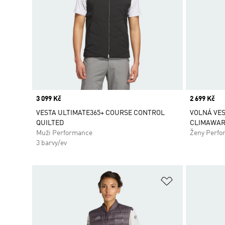
Price
3 099 Kč
Price
2 699 Kč
VESTA ULTIMATE365+ COURSE CONTROL
VOLNÁ VES
QUILTED
CLIMAWARM
Muži Performance
Ženy Perfo
3 barvy/ev
Přidat do sez