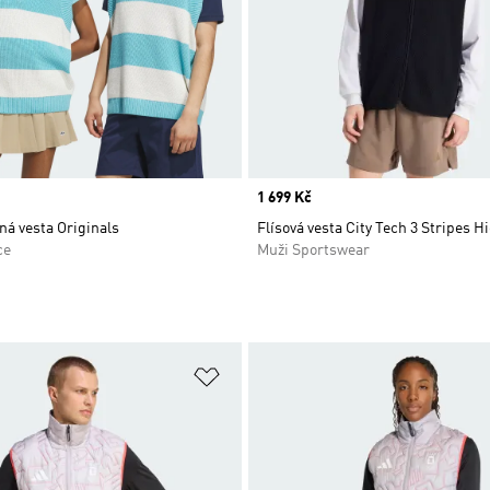
Price
1 699 Kč
á vesta Originals
Flísová vesta City Tech 3 Stripes H
ce
Muži Sportswear
namu přání
Přidat do seznamu přání