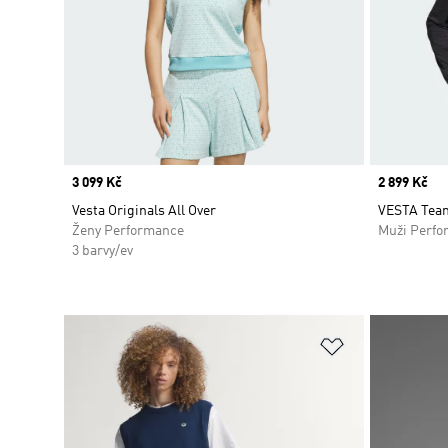
Price
3 099 Kč
Price
2 899 Kč
Vesta Originals All Over
VESTA Tea
Ženy Performance
Muži Perfo
3 barvy/ev
Přidat do sez