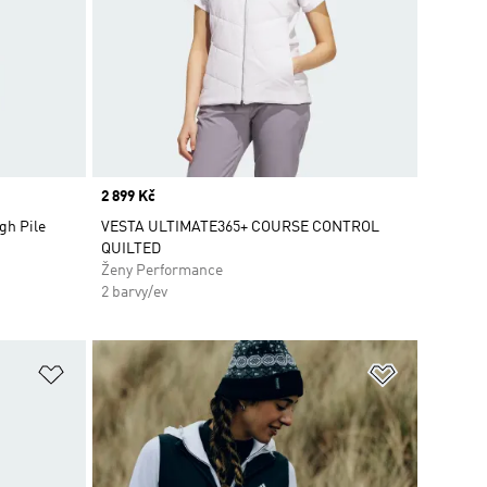
Price
2 899 Kč
igh Pile
VESTA ULTIMATE365+ COURSE CONTROL
QUILTED
Ženy Performance
2 barvy/ev
Přidat do seznamu přání
Přidat do 