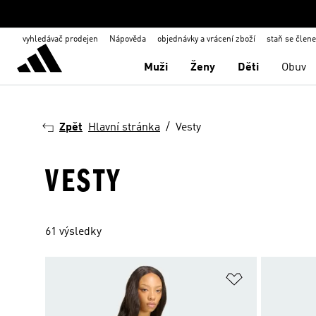
vyhledávač prodejen
Nápověda
objednávky a vrácení zboží
staň se člen
Muži
Ženy
Děti
Obuv
Zpět
Hlavní stránka
Vesty
VESTY
61 výsledky
Přidat do sez