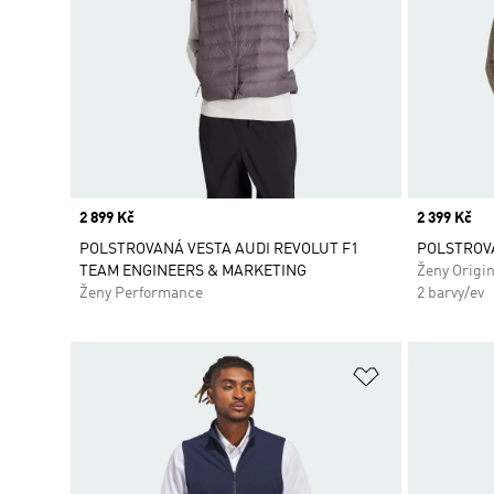
Price
2 899 Kč
Price
2 399 Kč
POLSTROVANÁ VESTA AUDI REVOLUT F1
POLSTROV
TEAM ENGINEERS & MARKETING
Ženy Origin
Ženy Performance
2 barvy/ev
Přidat do sez