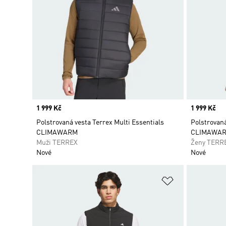
Price
1 999 Kč
Price
1 999 Kč
Polstrovaná vesta Terrex Multi Essentials
Polstrovaná
CLIMAWARM
CLIMAWA
Muži TERREX
Ženy TERR
Nové
Nové
Přidat do sez