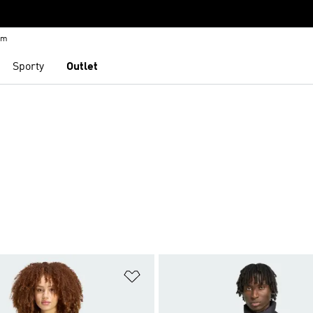
em
Sporty
Outlet
namu přání
Přidat do seznamu přání