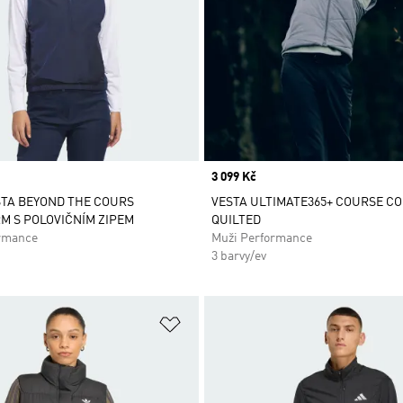
Price
3 099 Kč
TA BEYOND THE COURS
VESTA ULTIMATE365+ COURSE C
 S POLOVIČNÍM ZIPEM
QUILTED
rmance
Muži Performance
3 barvy/ev
namu přání
Přidat do seznamu přání