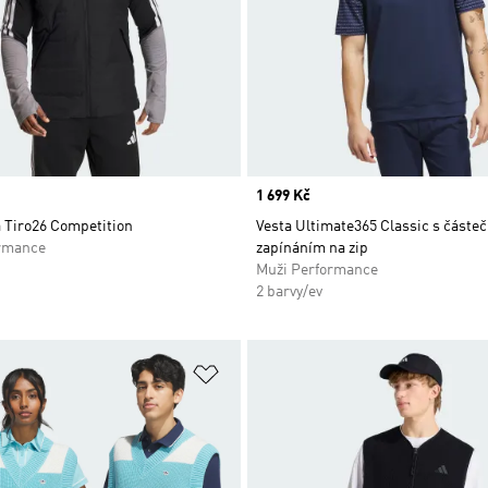
Price
1 699 Kč
 Tiro26 Competition
Vesta Ultimate365 Classic s částe
rmance
zapínáním na zip
Muži Performance
2 barvy/ev
namu přání
Přidat do seznamu přání