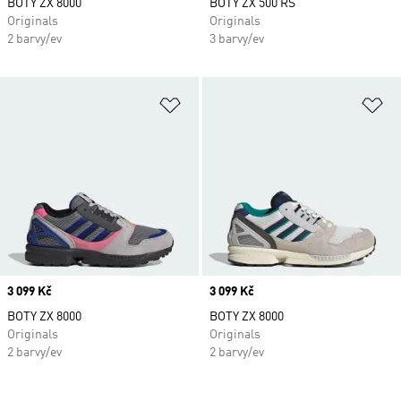
BOTY ZX 8000
BOTY ZX 500 RS
Originals
Originals
2 barvy/ev
3 barvy/ev
Přidat do seznamu přání
Př
Price
3 099 Kč
Price
3 099 Kč
BOTY ZX 8000
BOTY ZX 8000
Originals
Originals
2 barvy/ev
2 barvy/ev