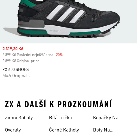
Sale price
2 319,20 Kč
2 899 Kč Poslední nejnižší cena
-20%
Discount
2 899 Kč Original price
ZX 600 SHOES
Muži Originals
ZX A DALŠÍ K PROZKOUMÁNÍ
Zimní Kabáty
Bílá Trička
Kopačky Na
Rugby
Overaly
Černé Kalhoty
Boty Na