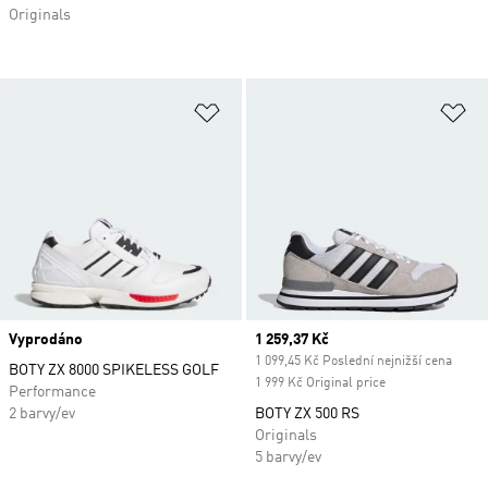
Originals
Přidat do seznamu přání
Př
Vyprodáno
Current price
1 259,37 Kč
1 099,45 Kč Poslední nejnižší cena
BOTY ZX 8000 SPIKELESS GOLF
1 999 Kč Original price
Performance
2 barvy/ev
BOTY ZX 500 RS
Originals
5 barvy/ev