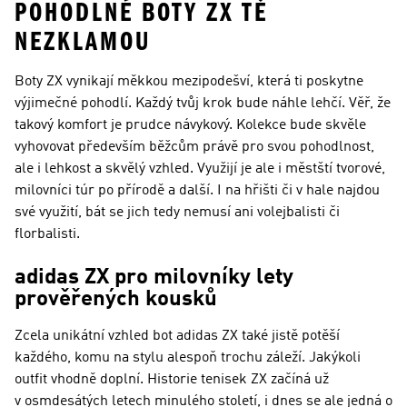
POHODLNÉ BOTY ZX TĚ
NEZKLAMOU
Boty ZX vynikají měkkou mezipodešví, která ti poskytne
výjimečné pohodlí. Každý tvůj krok bude náhle lehčí. Věř, že
takový komfort je prudce návykový. Kolekce bude skvěle
vyhovovat především běžcům právě pro svou pohodlnost,
ale i lehkost a skvělý vzhled. Využijí je ale i městští tvorové,
milovníci túr po přírodě a další. I na hřišti či v hale najdou
své využití, bát se jich tedy nemusí ani volejbalisti či
florbalisti.
adidas ZX pro milovníky lety
prověřených kousků
Zcela unikátní vzhled bot adidas ZX také jistě potěší
každého, komu na stylu alespoň trochu záleží. Jakýkoli
outfit vhodně doplní. Historie tenisek ZX začíná už
v osmdesátých letech minulého století, i dnes se ale jedná o