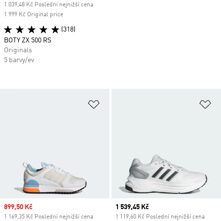
1 039,48 Kč Poslední nejnižší cena
1 999 Kč Original price
(318)
BOTY ZX 500 RS
Originals
5 barvy/ev
Přidat do seznamu přání
Př
Sale price
899,50 Kč
Current price
1 539,45 Kč
1 169,35 Kč Poslední nejnižší cena
1 119,60 Kč Poslední nejnižší cena