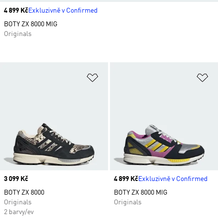
Price
4 899 Kč
Exkluzivně v Confirmed
BOTY ZX 8000 MIG
Originals
Přidat do seznamu přání
Př
Price
3 099 Kč
Price
4 899 Kč
Exkluzivně v Confirmed
BOTY ZX 8000
BOTY ZX 8000 MIG
Originals
Originals
2 barvy/ev