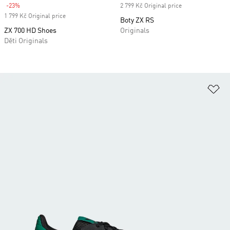
-23%
Discount
2 799 Kč Original price
1 799 Kč Original price
Boty ZX RS
ZX 700 HD Shoes
Originals
Děti Originals
Př