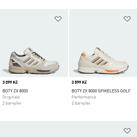
Přidat do seznamu přání
Př
Price
3 099 Kč
Price
3 599 Kč
BOTY ZX 8000
BOTY ZX 8000 SPIKELESS GOLF
Originals
Performance
2 barvy/ev
2 barvy/ev
Př