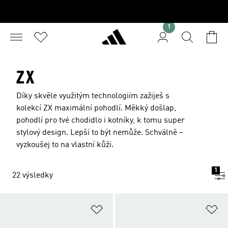
1
ZX
Díky skvěle využitým technologiím zažiješ s
kolekcí ZX maximální pohodlí. Měkký došlap,
pohodlí pro tvé chodidlo i kotníky, k tomu super
stylový design. Lepší to být nemůže. Schválně –
vyzkoušej to na vlastní kůži.
1
22 výsledky
Přidat do seznamu přání
Př