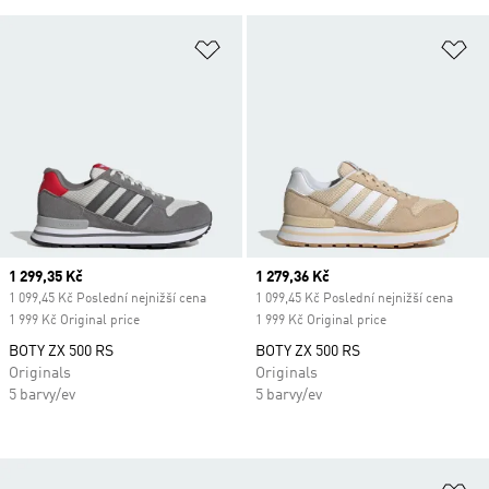
Přidat do seznamu přání
Př
Current price
1 299,35 Kč
Current price
1 279,36 Kč
1 099,45 Kč Poslední nejnižší cena
1 099,45 Kč Poslední nejnižší cena
1 999 Kč Original price
1 999 Kč Original price
BOTY ZX 500 RS
BOTY ZX 500 RS
Originals
Originals
5 barvy/ev
5 barvy/ev
Př