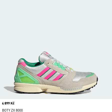
Price
4 899 Kč
BOTY ZX 8000