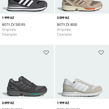
Price
1 999 Kč
Price
3 099 Kč
BOTY ZX 500 RS
BOTY ZX 8000
Originals
Originals
5 barvy/ev
2 barvy/ev
Přidat do seznamu přání
Př
Price
3 099 Kč
Price
1 999 Kč