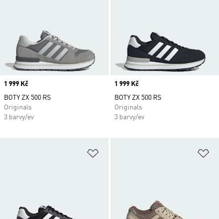
Price
1 999 Kč
Price
1 999 Kč
BOTY ZX 500 RS
BOTY ZX 500 RS
Originals
Originals
3 barvy/ev
3 barvy/ev
Přidat do seznamu přání
Př