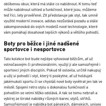
oblíbenou obuv, která má stále co nabídnout. K tomu teď
může nabídnout vzhled a funkčnost, které jsou, můžeme
teď říci, lety prověřené. ZX představuje jak styl, tak umně
využité moderní inovace. adidas nezůstává pozadu a stále
zakomponovává do svých modelů nové technologie, které
vám pomáhají dosahovat lepších výkonů a většího pohodlí.
Boty pro běžce i jiné nadšené
sportovce i nesportovce
Tato kolekce bot bude nejlépe vyhovovat běžcům, ať už
volnočasovým či profesionálním, využijí ji ale samozřejmě i
sportovci jiných disciplín. Pokud tě oslovila, určitě nakupuj
a užij si pohodlí i styl, který ti poskytne, ať už holduješ
jakémukoli sportu či se chystáš nové boty vyvětrat jen tak ve
městě. Spojení retro stylu s dokonalou funkčností a
pohodlím se velmi těžko odolává. A tak se tomu nebraň a
vybírej ze široké nabídky různých barev, stylů, střihů.
Samozřejmostí je nabídka bot pánských, dámských, unisex