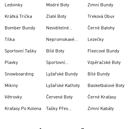
Skateboarding
Ledvinky
Modré Boty
Zimní Bundy
Krátká Trička
Zlaté Boty
Treková Obuv
Bomber Bundy
Neviditelné
Černé Batohy
Ponožky
Tílka
Nepromokavé
Lezečky
Bundy
Sportovní Tašky
Bílé Boty
Fleecové Bundy
Plavky
Sportovní
Vzpěračské Boty
Oblečení
Snowboarding
Lyžařské Bundy
Bílé Bundy
Mikiny
Lyžařské Kalhoty
Basketbalové Boty
Větrovky
Červené Boty
Černé Kraťasy
Kraťasy Po Kolena
Tašky Přes
Zimní Kabáty
Rameno