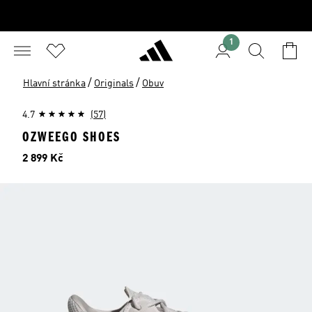
1
/
/
Hlavní stránka
Originals
Obuv
4.7
(57)
OZWEEGO SHOES
Cena
2 899 Kč