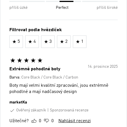
příliš úzké
Perfect
příliš široké
Filtrovat podle hvězdiček
5
4
3
2
1
14. prosince 2025
Extrémně pohodlné boty
Barva:
Core Black / Core Black / Carbon
Boty mají velmi kvalitní zpracování, jsou extrémně
pohodlné a mají nadčasový design
marketKa
Ověřený zákazník
Sponzorovaná recenze
Užitečné?
0
0
Nahlásit recenzi