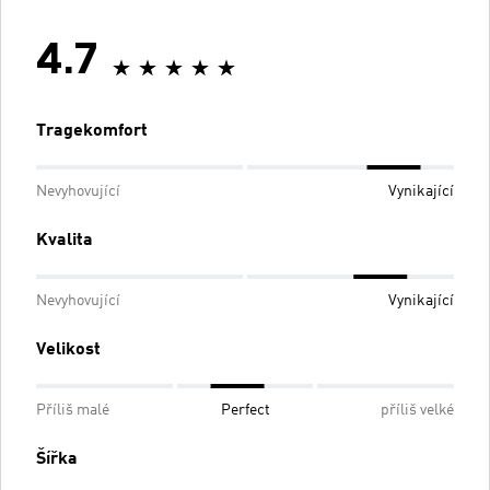
4.7
Tragekomfort
Nevyhovující
Vynikající
Kvalita
Nevyhovující
Vynikající
Velikost
Příliš malé
Perfect
příliš velké
Šířka