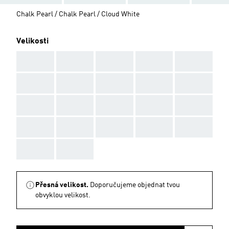
Chalk Pearl / Chalk Pearl / Cloud White
Velikosti
AAA
AAA
AAA
AAA
AAA
AAA
AAA
AAA
AAA
AAA
AAA
AAA
AAA
AAA
AAA
AAA
AAA
AAA
AAA
AAA
AAA
AAA
Přesná velikost.
Doporučujeme objednat tvou
obvyklou velikost.