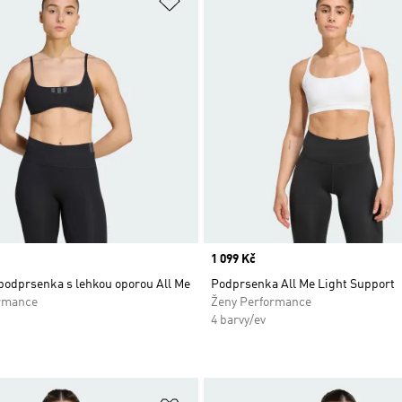
Price
1 099 Kč
podprsenka s lehkou oporou All Me
Podprsenka All Me Light Support
rmance
Ženy Performance
4 barvy/ev