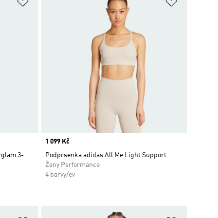
Přidat do seznamu přání
Přidat do 
Price
1 099 Kč
rglam 3-
Podprsenka adidas All Me Light Support
Ženy Performance
4 barvy/ev