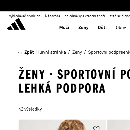
vyhledávač prodejen
Nápověda
objednávky a vrácení zboží
staň se člen
Muži
Ženy
Děti
Obuv
Zpět
Hlavní stránka
Ženy
Sportovní podprsen
ŽENY · SPORTOVNÍ P
LEHKÁ PODPORA
42 výsledky
Přidat do sez