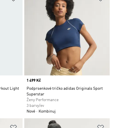
Price
1 499 Kč
rkout Light
Podprsenkové tričko adidas Originals Sport
Superstar
Ženy Performance
3 barvy/ev
Nové
Kombinuj
Přidat do seznamu přání
Přidat do 