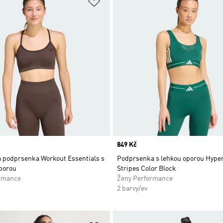
namu přání
Přidat do seznamu přání
Price
849 Kč
á podprsenka Workout Essentials s
Podprsenka s lehkou oporou Hype
porou
Stripes Color Block
rmance
Ženy Performance
2 barvy/ev