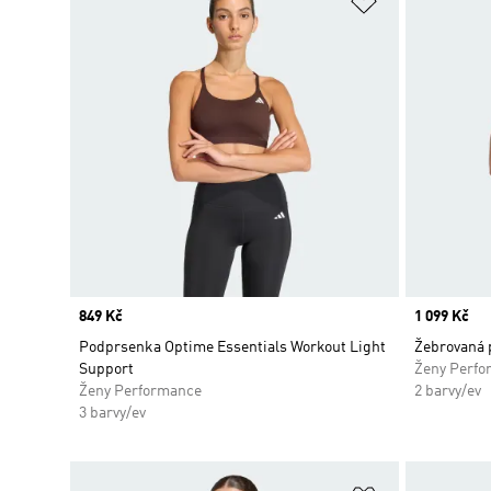
Price
849 Kč
Price
1 099 Kč
Podprsenka Optime Essentials Workout Light
Žebrovaná 
Support
Ženy Perfo
Ženy Performance
2 barvy/ev
3 barvy/ev