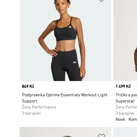
Price
849 Kč
Price
1 499 Kč
Podprsenka Optime Essentials Workout Light
Tričko s po
Support
Superstar
Ženy Performance
Ženy Perfo
3 barvy/ev
3 barvy/ev
Nové
Kom
Přidat do sez