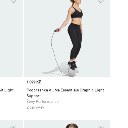
Price
1 099 Kč
it Light
Podprsenka All Me Essentials Graphic Light
Support
Ženy Performance
2 barvy/ev
Přidat do seznamu přání
Přidat do 