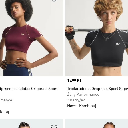
Price
1 499 Kč
dprsenkou adidas Originals Sport
Tričko adidas Originals Sport Supe
Ženy Performance
rmance
3 barvy/ev
Nové
Kombinuj
binuj
namu přání
Přidat do seznamu přání