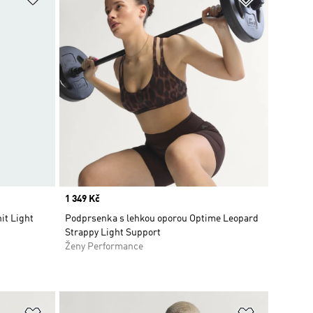
Price
1 349 Kč
it Light
Podprsenka s lehkou oporou Optime Leopard
Strappy Light Support
Ženy Performance
Přidat do seznamu přání
Přidat do 