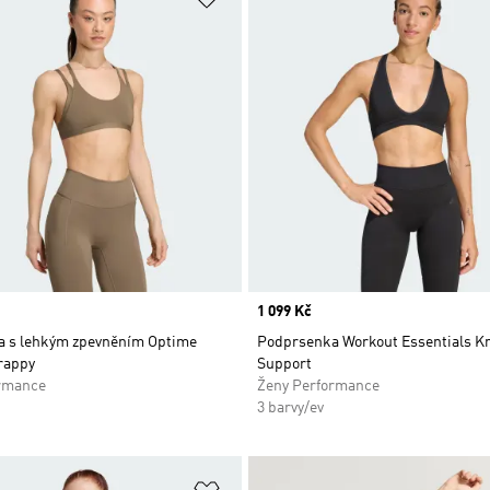
Price
1 099 Kč
 s lehkým zpevněním Optime
Podprsenka Workout Essentials Kn
rappy
Support
rmance
Ženy Performance
3 barvy/ev
namu přání
Přidat do seznamu přání