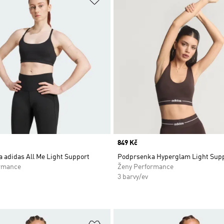
Price
849 Kč
 adidas All Me Light Support
Podprsenka Hyperglam Light Sup
rmance
Ženy Performance
3 barvy/ev
namu přání
Přidat do seznamu přání