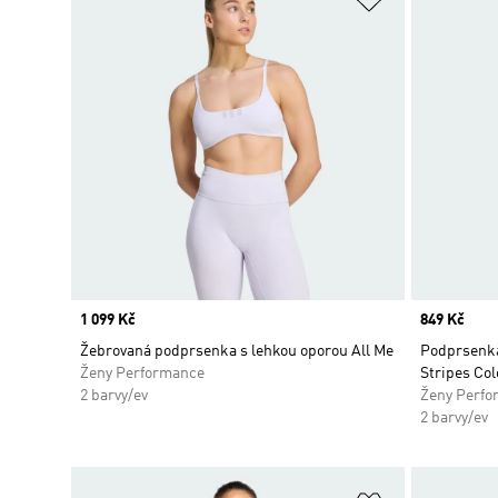
Price
1 099 Kč
Price
849 Kč
Žebrovaná podprsenka s lehkou oporou All Me
Podprsenka
Ženy Performance
Stripes Col
2 barvy/ev
Ženy Perfo
2 barvy/ev
Přidat do sez