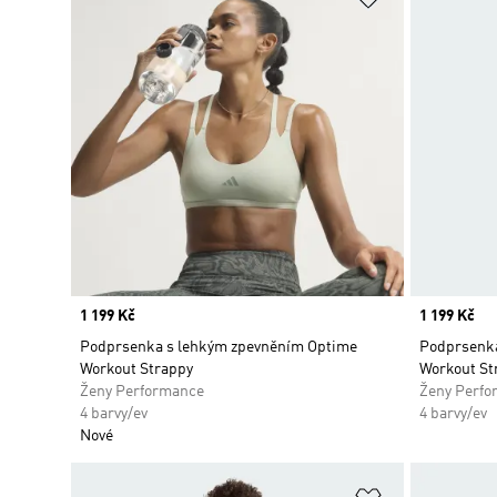
Price
1 199 Kč
Price
1 199 Kč
Podprsenka s lehkým zpevněním Optime
Podprsenka
Workout Strappy
Workout St
Ženy Performance
Ženy Perfo
4 barvy/ev
4 barvy/ev
Nové
Přidat do sez