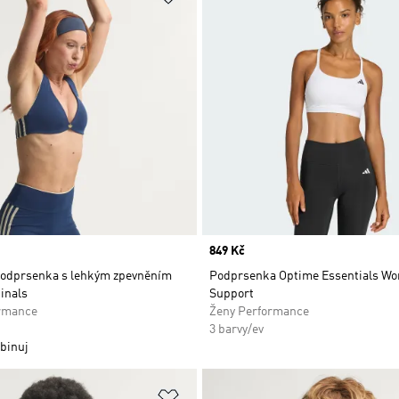
Price
849 Kč
podprsenka s lehkým zpevněním
Podprsenka Optime Essentials Wo
inals
Support
rmance
Ženy Performance
3 barvy/ev
binuj
namu přání
Přidat do seznamu přání