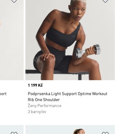
Price
1 199 Kč
port
Podprsenka Light Support Optime Workout
Rib One Shoulder
Ženy Performance
3 barvy/ev
Přidat do seznamu přání
Přidat do 