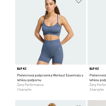
Přidat do sez
Price
849 Kč
Price
849 Kč
Pleteninová podprsenka Workout Essentials s
Pleteninov
lehkou podporou
lehkou pod
Ženy Performance
Ženy Perfo
3 barvy/ev
3 barvy/ev