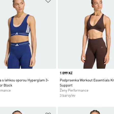
Price
1 099 Kč
 s lehkou oporou Hyperglam 3-
Podprsenka Workout Essentials Kn
or Block
Support
rmance
Ženy Performance
3 barvy/ev
namu přání
Přidat do seznamu přání