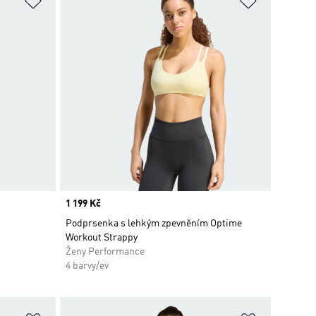
Price
1 199 Kč
Podprsenka s lehkým zpevněním Optime
Workout Strappy
Ženy Performance
4 barvy/ev