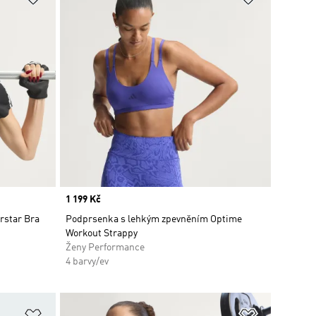
Price
1 199 Kč
rstar Bra
Podprsenka s lehkým zpevněním Optime
Workout Strappy
Ženy Performance
4 barvy/ev
Přidat do seznamu přání
Přidat do 