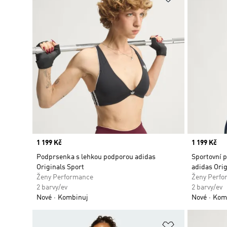
Price
1 199 Kč
Price
1 199 Kč
Podprsenka s lehkou podporou adidas
Sportovní 
Originals Sport
adidas Orig
Ženy Performance
Ženy Perfo
2 barvy/ev
2 barvy/ev
Nové
Kombinuj
Nové
Kom
Přidat do sez