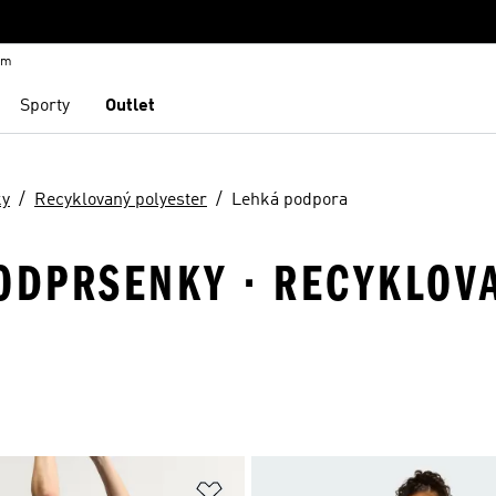
em
Sporty
Outlet
ky
Recyklovaný polyester
Lehká podpora
ODPRSENKY · RECYKLOVA
namu přání
Přidat do seznamu přání