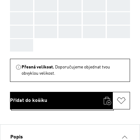
AAA
AAA
AAA
AAA
AAA
AAA
AAA
AAA
AAA
AAA
AAA
AAA
AAA
AAA
AAA
AAA
Přesná velikost.
Doporučujeme objednat tvou
obvyklou velikost.
Přidat do košíku
Popis