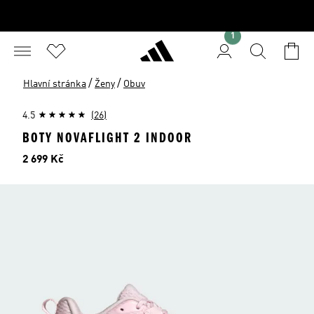
1
/
/
Hlavní stránka
Ženy
Obuv
4.5
(26)
BOTY NOVAFLIGHT 2 INDOOR
Cena
2 699 Kč