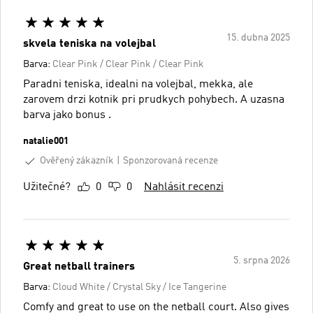
15. dubna 2025
skvela teniska na volejbal
Barva:
Clear Pink / Clear Pink / Clear Pink
Paradni teniska, idealni na volejbal, mekka, ale
zarovem drzi kotnik pri prudkych pohybech. A uzasna
barva jako bonus .
natalie001
Ověřený zákazník
Sponzorovaná recenze
Užitečné?
0
0
Nahlásit recenzi
5. srpna 2026
Great netball trainers
Barva:
Cloud White / Crystal Sky / Ice Tangerine
Comfy and great to use on the netball court. Also gives