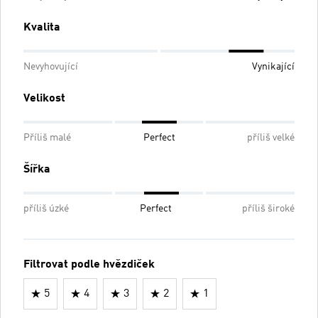
Kvalita
Nevyhovující
Vynikající
Velikost
Příliš malé
Perfect
příliš velké
Šířka
příliš úzké
Perfect
příliš široké
Filtrovat podle hvězdiček
5
4
3
2
1