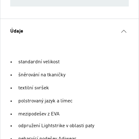
Údaje
standardní velikost
šněrování na tkaničky
textilní svršek
polstrovaný jazyk a límec
mezipodešev z EVA
odpružení Lightstrike v oblasti paty
nebarvící podešev Adiwear