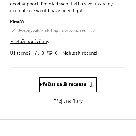
good support. I’m glad went half a size up as my
normal size would have been tight.
Kirst33
Ověřený zákazník
Sponzorovaná recenze
Přeložit do češtiny
Užitečné?
0
0
Nahlásit recenzi
Přečíst další recenze
Přejít na filtry