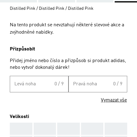
Distilled Pink / Distilled Pink / Distilled Pink
Na tento produkt se nevztahují některé slevové akce a
zvýhodněné nabídky.
Přizpůsobit
Přidej jméno nebo číslo a přizpůsob si produkt adidas,
nebo vytvoř dokonalý dárek!
Levá noha
0 / 9
Pravá noha
0 / 9
Vymazat vše
Velikosti
AAA
AAA
AAA
AAA
AAA