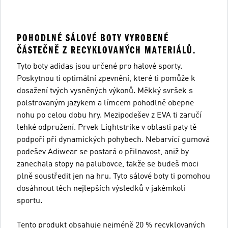
POHODLNÉ SÁLOVÉ BOTY VYROBENÉ
ČÁSTEČNĚ Z RECYKLOVANÝCH MATERIÁLŮ.
Tyto boty adidas jsou určené pro halové sporty.
Poskytnou ti optimální zpevnění, které ti pomůže k
dosažení tvých vysněných výkonů. Měkký svršek s
polstrovaným jazykem a límcem pohodlně obepne
nohu po celou dobu hry. Mezipodešev z EVA ti zaručí
lehké odpružení. Prvek Lightstrike v oblasti paty tě
podpoří při dynamických pohybech. Nebarvící gumová
podešev Adiwear se postará o přilnavost, aniž by
zanechala stopy na palubovce, takže se budeš moci
plně soustředit jen na hru. Tyto sálové boty ti pomohou
dosáhnout těch nejlepších výsledků v jakémkoli
sportu.
Tento produkt obsahuje nejméně 20 % recyklovaných