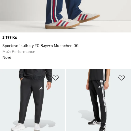
Price
2 199 Kč
Sportovní kalhoty FC Bayern Muenchen OG
Muži Performance
Nové
Přidat do seznamu přání
Př