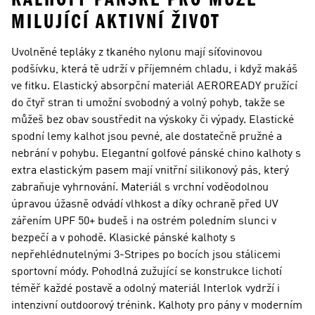
MILUJÍCÍ AKTIVNÍ ŽIVOT
Uvolněné tepláky z tkaného nylonu mají síťovinovou
podšívku, která tě udrží v příjemném chladu, i když makáš
ve fitku. Elastický absorpční materiál AEROREADY pružící
do čtyř stran ti umožní svobodný a volný pohyb, takže se
můžeš bez obav soustředit na výskoky či výpady. Elastické
spodní lemy kalhot jsou pevné, ale dostatečně pružné a
nebrání v pohybu. Elegantní golfové pánské chino kalhoty s
extra elastickým pasem mají vnitřní silikonový pás, který
zabraňuje vyhrnování. Materiál s vrchní voděodolnou
úpravou úžasně odvádí vlhkost a díky ochraně před UV
zářením UPF 50+ budeš i na ostrém poledním slunci v
bezpečí a v pohodě. Klasické pánské kalhoty s
nepřehlédnutelnými 3-Stripes po bocích jsou stálicemi
sportovní módy. Pohodlná zužující se konstrukce lichotí
téměř každé postavě a odolný materiál Interlok vydrží i
intenzivní outdoorový trénink. Kalhoty pro pány v moderním