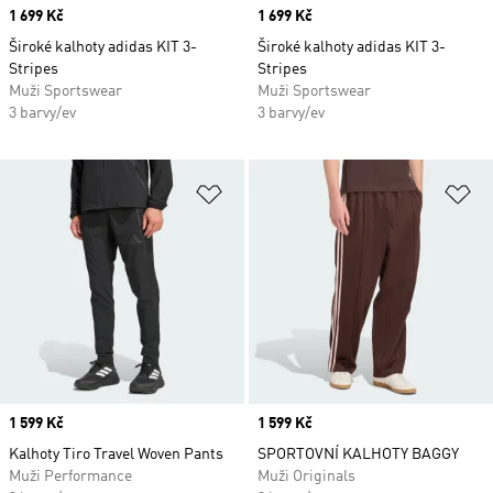
Price
1 699 Kč
Price
1 699 Kč
Široké kalhoty adidas KIT 3-
Široké kalhoty adidas KIT 3-
Stripes
Stripes
Muži Sportswear
Muži Sportswear
3 barvy/ev
3 barvy/ev
Přidat do seznamu přání
Př
Price
1 599 Kč
Price
1 599 Kč
Kalhoty Tiro Travel Woven Pants
SPORTOVNÍ KALHOTY BAGGY
Muži Performance
Muži Originals