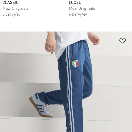
CLASSIC
LOOSE
Muži Originals
Muži Originals
3 barvy/ev
6 barvy/ev
Př