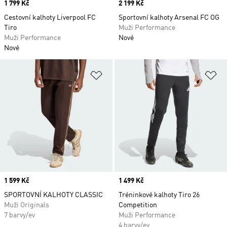
Price
1 799 Kč
Price
2 199 Kč
Cestovní kalhoty Liverpool FC
Sportovní kalhoty Arsenal FC OG
Tiro
Muži Performance
Muži Performance
Nové
Nové
Přidat do seznamu přání
Př
Price
1 599 Kč
Price
1 499 Kč
SPORTOVNÍ KALHOTY CLASSIC
Tréninkové kalhoty Tiro 26
Muži Originals
Competition
7 barvy/ev
Muži Performance
4 barvy/ev