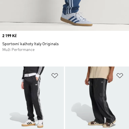
Price
2 199 Kč
Sportovní kalhoty Italy Originals
Muži Performance
Přidat do seznamu přání
Př