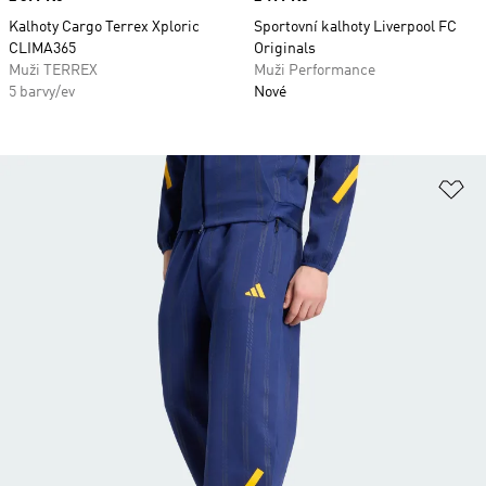
Kalhoty Cargo Terrex Xploric
Sportovní kalhoty Liverpool FC
CLIMA365
Originals
Muži TERREX
Muži Performance
5 barvy/ev
Nové
Př