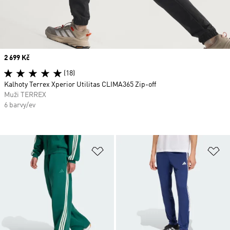
Price
2 699 Kč
(18)
Kalhoty Terrex Xperior Utilitas CLIMA365 Zip-off
Muži TERREX
6 barvy/ev
Přidat do seznamu přání
Př