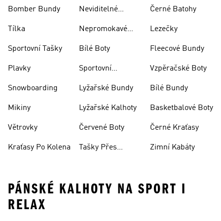
Bomber Bundy
Neviditelné
Černé Batohy
Ponožky
Tílka
Nepromokavé
Lezečky
Bundy
Sportovní Tašky
Bílé Boty
Fleecové Bundy
Plavky
Sportovní
Vzpěračské Boty
Oblečení
Snowboarding
Lyžařské Bundy
Bílé Bundy
Mikiny
Lyžařské Kalhoty
Basketbalové Boty
Větrovky
Červené Boty
Černé Kraťasy
Kraťasy Po Kolena
Tašky Přes
Zimní Kabáty
Rameno
PÁNSKÉ KALHOTY NA SPORT I
RELAX