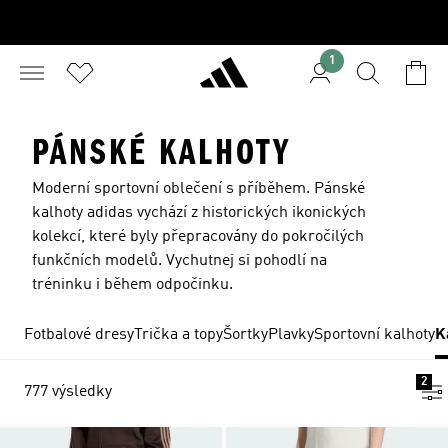
1
PÁNSKÉ KALHOTY
Moderní sportovní oblečení s příběhem. Pánské
kalhoty adidas vychází z historických ikonických
kolekcí, které byly přepracovány do pokročilých
funkčních modelů. Vychutnej si pohodlí na
tréninku i během odpočinku.
Fotbalové dresy
Trička a topy
Šortky
Plavky
Sportovní kalhoty
K
2
777 výsledky