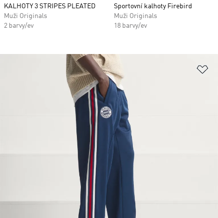
KALHOTY 3 STRIPES PLEATED
Sportovní kalhoty Firebird
Muži Originals
Muži Originals
2 barvy/ev
18 barvy/ev
Př