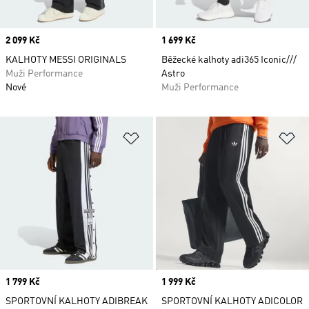
Price
2 099 Kč
Price
1 699 Kč
KALHOTY MESSI ORIGINALS
Běžecké kalhoty adi365 Iconic///
Muži Performance
Astro
Nové
Muži Performance
Přidat do seznamu přání
Př
Price
1 799 Kč
Price
1 999 Kč
SPORTOVNÍ KALHOTY ADIBREAK
SPORTOVNÍ KALHOTY ADICOLOR