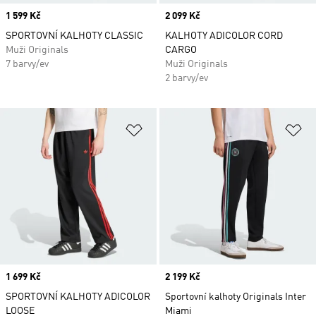
Price
1 599 Kč
Price
2 099 Kč
SPORTOVNÍ KALHOTY CLASSIC
KALHOTY ADICOLOR CORD
Muži Originals
CARGO
7 barvy/ev
Muži Originals
2 barvy/ev
Přidat do seznamu přání
Př
Price
1 699 Kč
Price
2 199 Kč
SPORTOVNÍ KALHOTY ADICOLOR
Sportovní kalhoty Originals Inter
LOOSE
Miami