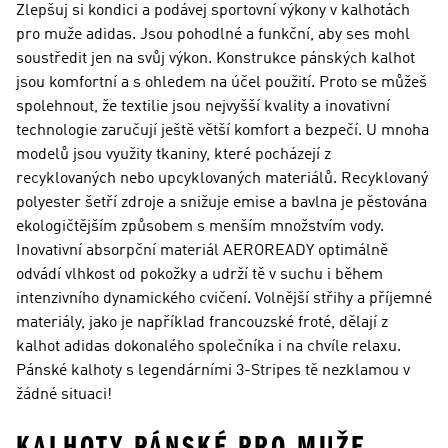
Zlepšuj si kondici a podávej sportovní výkony v kalhotách
pro muže adidas. Jsou pohodlné a funkční, aby ses mohl
soustředit jen na svůj výkon. Konstrukce pánských kalhot
jsou komfortní a s ohledem na účel použití. Proto se můžeš
spolehnout, že textilie jsou nejvyšší kvality a inovativní
technologie zaručují ještě větší komfort a bezpečí. U mnoha
modelů jsou využity tkaniny, které pocházejí z
recyklovaných nebo upcyklovaných materiálů. Recyklovaný
polyester šetří zdroje a snižuje emise a bavlna je pěstována
ekologičtějším způsobem s menším množstvím vody.
Inovativní absorpční materiál AEROREADY optimálně
odvádí vlhkost od pokožky a udrží tě v suchu i během
intenzivního dynamického cvičení. Volnější střihy a příjemné
materiály, jako je například francouzské froté, dělají z
kalhot adidas dokonalého společníka i na chvíle relaxu.
Pánské kalhoty s legendárními 3-Stripes tě nezklamou v
žádné situaci!
KALHOTY PÁNSKÉ PRO MUŽE