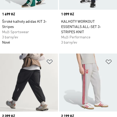
Price
1 699 Kč
Price
1 099 Kč
Široké kalhoty adidas KIT 3-
KALHOTY WORKOUT
Stripes
ESSENTIALS ALL-SET 3-
Muži Sportswear
STRIPES KNIT
3 barvy/ev
Muži Performance
Nové
3 barvy/ev
Přidat do seznamu přání
Př
Price
2 399 Kč
Price
2 199 Kč