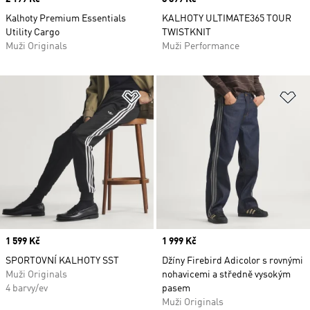
Kalhoty Premium Essentials
KALHOTY ULTIMATE365 TOUR
Utility Cargo
TWISTKNIT
Muži Originals
Muži Performance
Přidat do seznamu přání
Př
Price
1 599 Kč
Price
1 999 Kč
SPORTOVNÍ KALHOTY SST
Džíny Firebird Adicolor s rovnými
Muži Originals
nohavicemi a středně vysokým
4 barvy/ev
pasem
Muži Originals