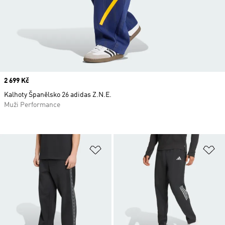
Price
2 699 Kč
Kalhoty Španělsko 26 adidas Z.N.E.
Muži Performance
Přidat do seznamu přání
Př