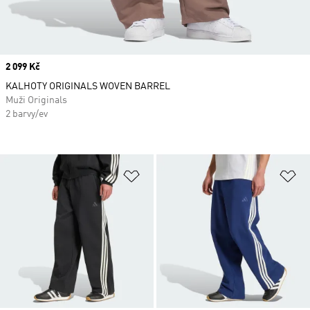
Price
2 099 Kč
KALHOTY ORIGINALS WOVEN BARREL
Muži Originals
2 barvy/ev
Přidat do seznamu přání
Př