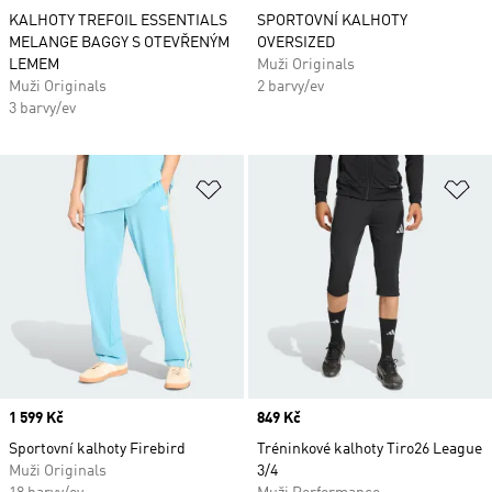
KALHOTY TREFOIL ESSENTIALS
SPORTOVNÍ KALHOTY
MELANGE BAGGY S OTEVŘENÝM
OVERSIZED
LEMEM
Muži Originals
Muži Originals
2 barvy/ev
3 barvy/ev
Přidat do seznamu přání
Př
Price
1 599 Kč
Price
849 Kč
Sportovní kalhoty Firebird
Tréninkové kalhoty Tiro26 League
Muži Originals
3/4