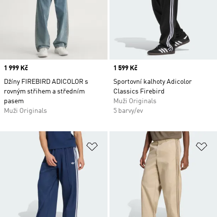
Price
1 999 Kč
Price
1 599 Kč
Džíny FIREBIRD ADICOLOR s
Sportovní kalhoty Adicolor
rovným střihem a středním
Classics Firebird
pasem
Muži Originals
Muži Originals
5 barvy/ev
Přidat do seznamu přání
Př