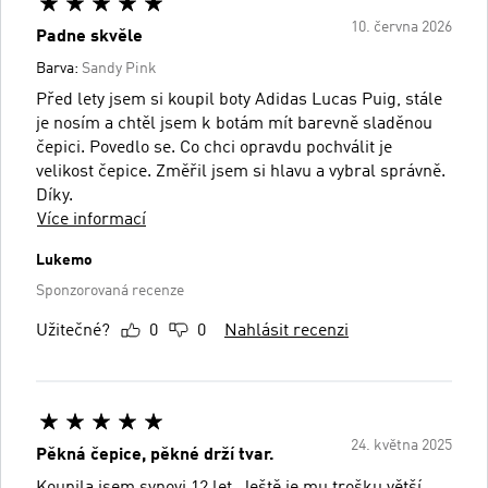
10. června 2026
Padne skvěle
Barva:
Sandy Pink
Před lety jsem si koupil boty Adidas Lucas Puig, stále
je nosím a chtěl jsem k botám mít barevně sladěnou
čepici. Povedlo se. Co chci opravdu pochválit je
velikost čepice. Změřil jsem si hlavu a vybral správně.
Díky.
Více informací
Lukemo
Sponzorovaná recenze
Užitečné?
0
0
Nahlásit recenzi
24. května 2025
Pěkná čepice, pěkné drží tvar.
Koupila jsem synovi 12 let. Ještě je mu trošku větší,