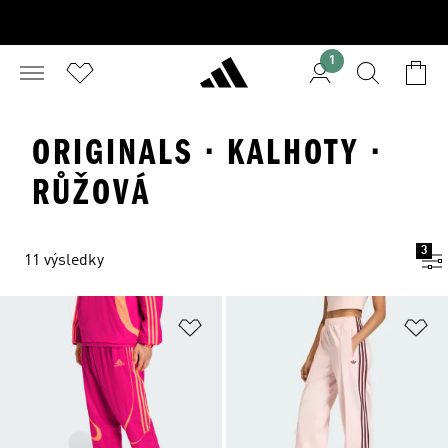
1
ORIGINALS · KALHOTY ·
RŮŽOVÁ
3
11 výsledky
Přidat do seznamu přání
Př