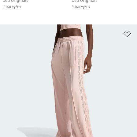
Děti Originals
Děti Originals
2 barvy/ev
4 barvy/ev
Př