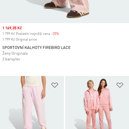
Sale price
1 169,35 Kč
1 799 Kč Poslední nejnižší cena
-35%
Discount
1 799 Kč Original price
SPORTOVNÍ KALHOTY FIREBIRD LACE
Ženy Originals
3 barvy/ev
Přidat do seznamu přání
Př