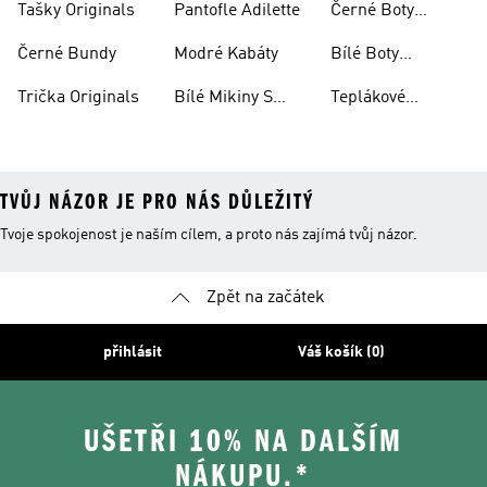
Tašky Originals
Pantofle Adilette
Černé Boty
Superstar
Černé Bundy
Modré Kabáty
Bílé Boty
Superstar
Trička Originals
Bílé Mikiny S
Teplákové
Kapucí
Soupravy
Originals
TVŮJ NÁZOR JE PRO NÁS DŮLEŽITÝ
Tvoje spokojenost je naším cílem, a proto nás zajímá tvůj názor.
Zpět na začátek
přihlásit
Váš košík (0)
UŠETŘI 10% NA DALŠÍM
NÁKUPU.*