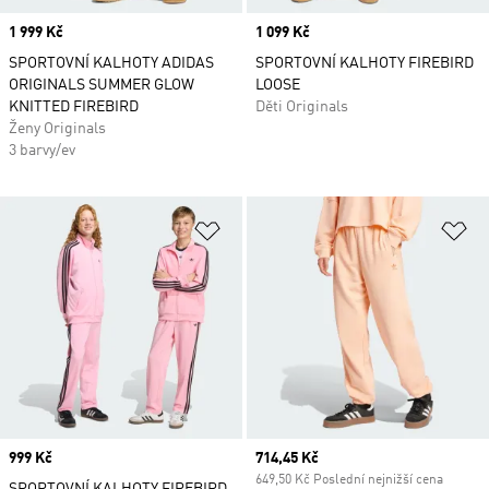
Price
1 999 Kč
Price
1 099 Kč
SPORTOVNÍ KALHOTY ADIDAS
SPORTOVNÍ KALHOTY FIREBIRD
ORIGINALS SUMMER GLOW
LOOSE
KNITTED FIREBIRD
Děti Originals
Ženy Originals
3 barvy/ev
Přidat do seznamu přání
Př
Price
999 Kč
Current price
714,45 Kč
649,50 Kč Poslední nejnižší cena