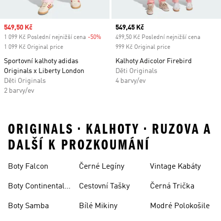
Sale price
549,50 Kč
Current price
549,45 Kč
1 099 Kč Poslední nejnižší cena
-50%
Discount
499,50 Kč Poslední nejnižší cena
1 099 Kč Original price
999 Kč Original price
Sportovní kalhoty adidas
Kalhoty Adicolor Firebird
Originals x Liberty London
Děti Originals
Děti Originals
4 barvy/ev
2 barvy/ev
ORIGINALS • KALHOTY • RUZOVA A
DALŠÍ K PROZKOUMÁNÍ
Boty Falcon
Černé Legíny
Vintage Kabáty
Boty Continental
Cestovní Tašky
Černá Trička
80
Boty Samba
Bílé Mikiny
Modré Polokošile