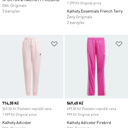
SPORTOVNÍ KALHOTY FIREBIRD
1 299 Kč Original price
Děti Originals
5 barvy/ev
Kalhoty Essentials French Terry
Ženy Originals
2 barvy/ev
Přidat do seznamu přání
Př
Current price
714,35 Kč
Current price
549,45 Kč
549,50 Kč Poslední nejnižší cena
499,50 Kč Poslední nejnižší cena
1 099 Kč Original price
999 Kč Original price
Kalhoty Adicolor
Kalhoty Adicolor Firebird