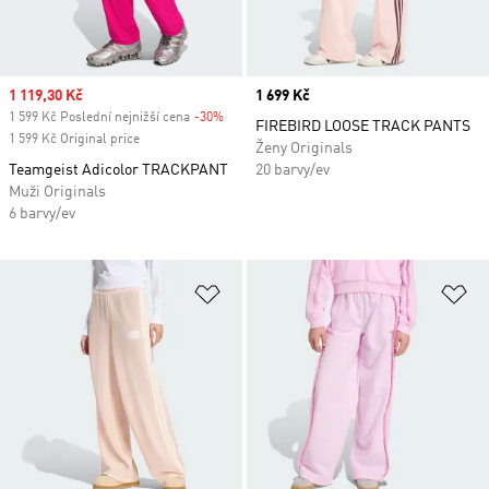
Sale price
1 119,30 Kč
Price
1 699 Kč
1 599 Kč Poslední nejnižší cena
-30%
Discount
FIREBIRD LOOSE TRACK PANTS
1 599 Kč Original price
Ženy Originals
Teamgeist Adicolor TRACKPANT
20 barvy/ev
Muži Originals
6 barvy/ev
Přidat do seznamu přání
Př