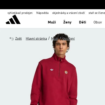
vyhledávač prodejen
Nápověda
objednávky a vrácení zboží
staň se člen
Muži
Ženy
Děti
Obuv
/
/
Zpět
Hlavní stránka
Muži
Oblečení