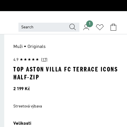
1
Muži • Originals
4.9
(17)
TOP ASTON VILLA FC TERRACE ICONS
HALF-ZIP
Cena
2 199 Kč
Streetová výbava
Velikosti