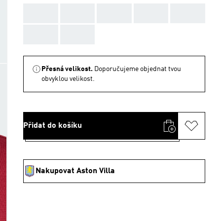
AAA
AAA
AAA
AAA
AAA
AAA
AAA
Přesná velikost.
Doporučujeme objednat tvou
obvyklou velikost.
Přidat do košíku
Nakupovat Aston Villa