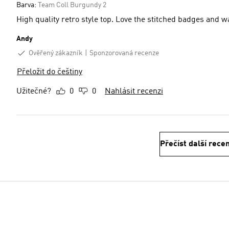
Barva:
Team Coll Burgundy 2
High quality retro style top. Love the stitched badges and wa
Andy
Ověřený zákazník
Sponzorovaná recenze
Přeložit do češtiny
Užitečné?
0
0
Nahlásit recenzi
Přečíst další rece