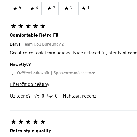
5
4
3
2
1
Comfortable Retro Fit
Barva:
Team Coll Burgundy 2
Great retro look from adidas. Nice relaxed fit, plenty of r
Newelly09
Ověřený zákazník
Sponzorovaná recenze
Přeložit do češtiny
Užitečné?
0
0
Nahlásit recenzi
Retro style quality