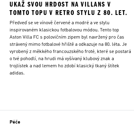
UKAŽ SVOU HRDOST NA VILLANS V
TOMTO TOPU V RETRO STYLU Z 80. LET.
Předveď se ve vínově červené a modré a ve stylu
inspirovaném klasickou fotbalovou módou. Tento top
Aston Villa FC s polovičním zipem byl navržený pro čas
strávený mimo fotbalové hřiště a odkazuje na 80. léta. Je
vyrobený z měkkého francouzského froté, které se postará
o tvé pohodlí, na hrudi má vyšívaný klubový znak a
trojlístek a nad lemem ho zdobí klasický tkaný štítek
adidas.
Péče