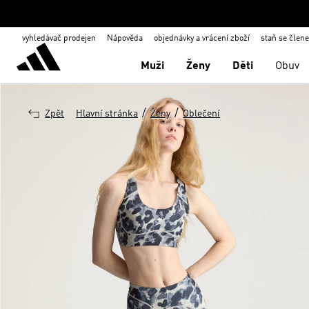
vyhledávač prodejen
Nápověda
objednávky a vrácení zboží
staň se člen
Muži
Ženy
Děti
Obuv
/
/
Zpět
Hlavní stránka
Ženy
Oblečení