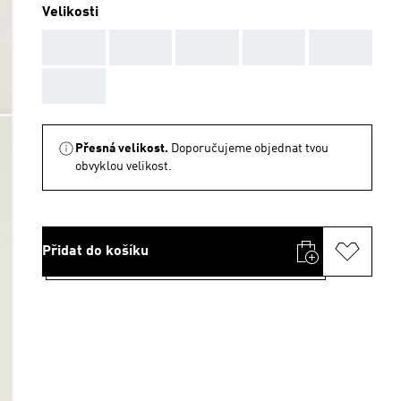
Velikosti
AAA
AAA
AAA
AAA
AAA
AAA
Přesná velikost.
Doporučujeme objednat tvou
obvyklou velikost.
Přidat do košíku