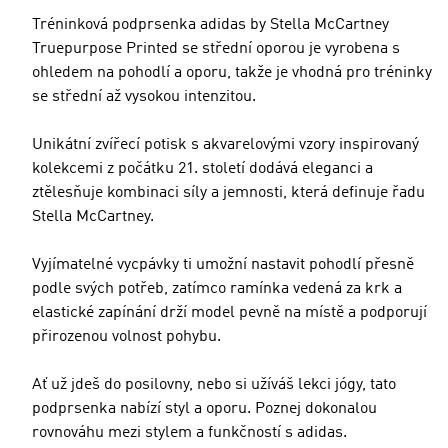
Tréninková podprsenka adidas by Stella McCartney
Truepurpose Printed se střední oporou je vyrobena s
ohledem na pohodlí a oporu, takže je vhodná pro tréninky
se střední až vysokou intenzitou.
Unikátní zvířecí potisk s akvarelovými vzory inspirovaný
kolekcemi z počátku 21. století dodává eleganci a
ztělesňuje kombinaci síly a jemnosti, která definuje řadu
Stella McCartney.
Vyjímatelné vycpávky ti umožní nastavit pohodlí přesně
podle svých potřeb, zatímco ramínka vedená za krk a
elastické zapínání drží model pevně na místě a podporují
přirozenou volnost pohybu.
Ať už jdeš do posilovny, nebo si užíváš lekci jógy, tato
podprsenka nabízí styl a oporu. Poznej dokonalou
rovnováhu mezi stylem a funkčností s adidas.