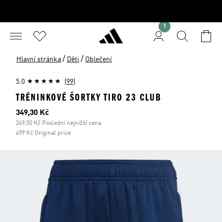
1
/
/
Hlavní stránka
Děti
Oblečení
5.0
(99)
TRÉNINKOVÉ ŠORTKY TIRO 23 CLUB
Aktuální cena
349,30 Kč
249,50 Kč Poslední nejnižší cena
499 Kč Original price