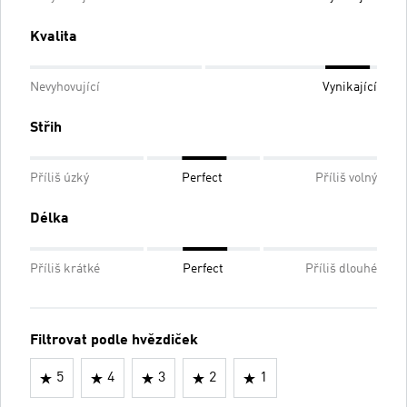
Kvalita
Nevyhovující
Vynikající
Střih
Příliš úzký
Perfect
Příliš volný
Délka
Příliš krátké
Perfect
Příliš dlouhé
Filtrovat podle hvězdiček
5
4
3
2
1