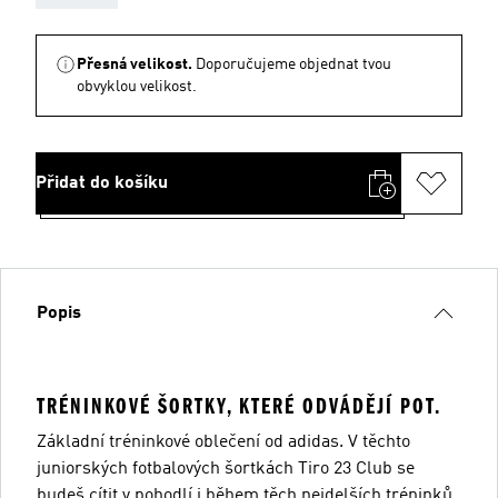
Přesná velikost.
Doporučujeme objednat tvou
obvyklou velikost.
Přidat do košíku
Popis
TRÉNINKOVÉ ŠORTKY, KTERÉ ODVÁDĚJÍ POT.
Základní tréninkové oblečení od adidas. V těchto
juniorských fotbalových šortkách Tiro 23 Club se
budeš cítit v pohodlí i během těch nejdelších tréninků.