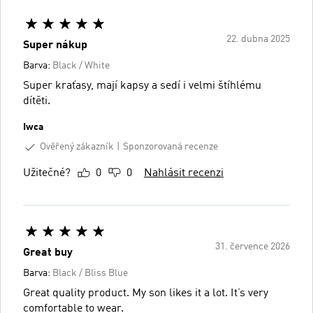
22. dubna 2025
Super nákup
Barva:
Black / White
Super kraťasy, mají kapsy a sedí i velmi štíhlému
dítěti.
Iwca
Ověřený zákazník
Sponzorovaná recenze
Užitečné?
0
0
Nahlásit recenzi
31. července 2026
Great buy
Barva:
Black / Bliss Blue
Great quality product. My son likes it a lot. It’s very
comfortable to wear.