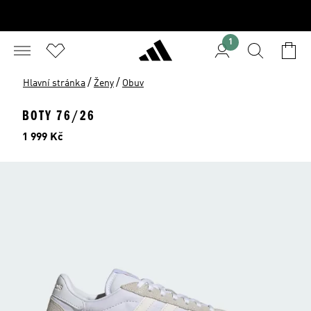
1
/
/
Hlavní stránka
Ženy
Obuv
BOTY 76/26
Cena
1 999 Kč