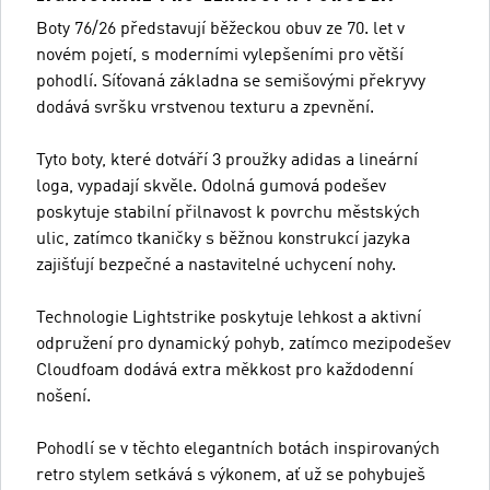
Boty 76/26 představují běžeckou obuv ze 70. let v
novém pojetí, s moderními vylepšeními pro větší
pohodlí. Síťovaná základna se semišovými překryvy
dodává svršku vrstvenou texturu a zpevnění.
Tyto boty, které dotváří 3 proužky adidas a lineární
loga, vypadají skvěle. Odolná gumová podešev
poskytuje stabilní přilnavost k povrchu městských
ulic, zatímco tkaničky s běžnou konstrukcí jazyka
zajišťují bezpečné a nastavitelné uchycení nohy.
Technologie Lightstrike poskytuje lehkost a aktivní
odpružení pro dynamický pohyb, zatímco mezipodešev
Cloudfoam dodává extra měkkost pro každodenní
nošení.
Pohodlí se v těchto elegantních botách inspirovaných
retro stylem setkává s výkonem, ať už se pohybuješ