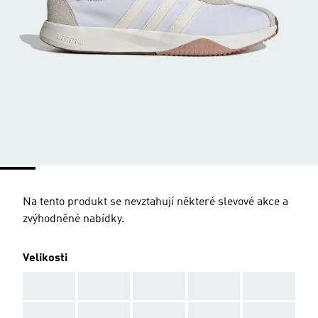
Na tento produkt se nevztahují některé slevové akce a
zvýhodněné nabídky.
Velikosti
AAA
AAA
AAA
AAA
AAA
AAA
AAA
AAA
AAA
AAA