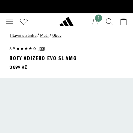
1
/
/
Hlavní stránka
Muži
Obuv
3.9
(55)
BOTY ADIZERO EVO SL AMG
Cena
3 899 Kč