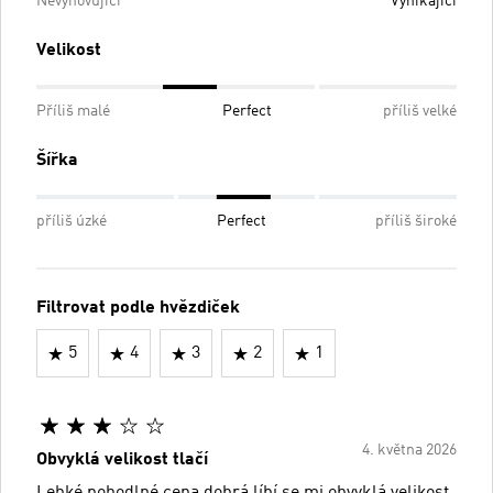
Nevyhovující
Vynikající
Velikost
Příliš malé
Perfect
příliš velké
Šířka
příliš úzké
Perfect
příliš široké
Filtrovat podle hvězdiček
5
4
3
2
1
4. května 2026
Obvyklá velikost tlačí