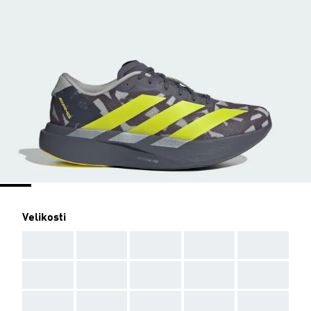
Velikosti
AAA
AAA
AAA
AAA
AAA
AAA
AAA
AAA
AAA
AAA
AAA
AAA
AAA
AAA
AAA