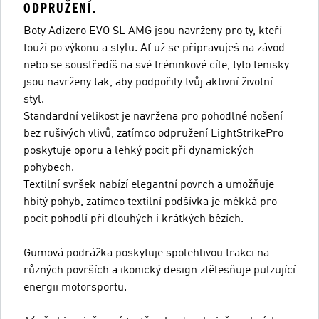
ODPRUŽENÍ.
Boty Adizero EVO SL AMG jsou navrženy pro ty, kteří
touží po výkonu a stylu. Ať už se připravuješ na závod
nebo se soustředíš na své tréninkové cíle, tyto tenisky
jsou navrženy tak, aby podpořily tvůj aktivní životní
styl.
Standardní velikost je navržena pro pohodlné nošení
bez rušivých vlivů, zatímco odpružení LightStrikePro
poskytuje oporu a lehký pocit při dynamických
pohybech.
Textilní svršek nabízí elegantní povrch a umožňuje
hbitý pohyb, zatímco textilní podšívka je měkká pro
pocit pohodlí při dlouhých i krátkých bězích.
Gumová podrážka poskytuje spolehlivou trakci na
různých površích a ikonický design ztělesňuje pulzující
energii motorsportu.