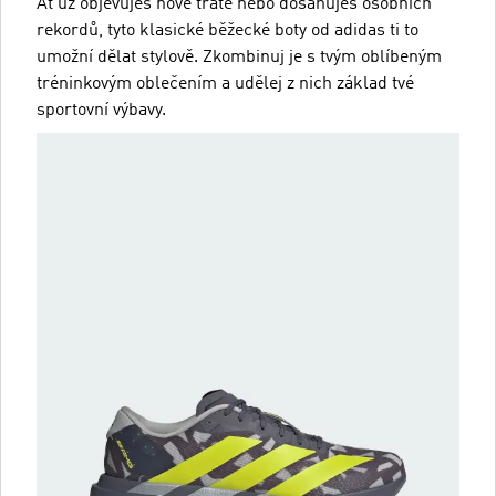
Ať už objevuješ nové tratě nebo dosahuješ osobních
rekordů, tyto klasické běžecké boty od adidas ti to
umožní dělat stylově. Zkombinuj je s tvým oblíbeným
tréninkovým oblečením a udělej z nich základ tvé
sportovní výbavy.