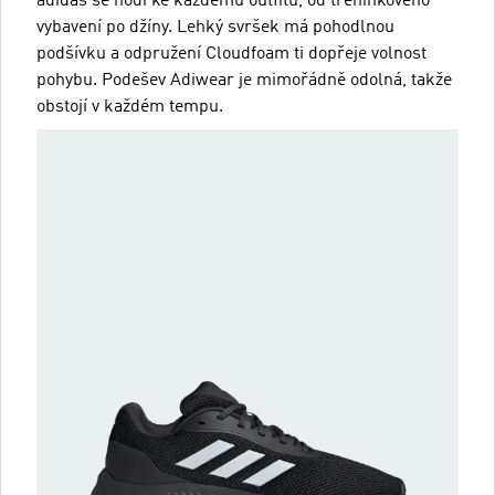
adidas se hodí ke každému outfitu, od tréninkového
vybavení po džíny. Lehký svršek má pohodlnou
podšívku a odpružení Cloudfoam ti dopřeje volnost
pohybu. Podešev Adiwear je mimořádně odolná, takže
obstojí v každém tempu.