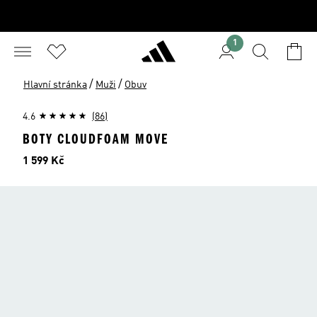
1
/
/
Hlavní stránka
Muži
Obuv
4.6
(86)
BOTY CLOUDFOAM MOVE
Cena
1 599 Kč