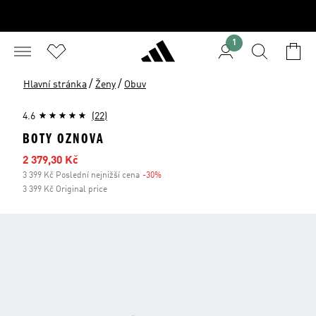
1
/
/
Hlavní stránka
Ženy
Obuv
4.6
(22)
BOTY OZNOVA
Zlevněná cena
2 379,30 Kč
3 399 Kč Poslední nejnižší cena
-30%
Sleva
3 399 Kč Original price