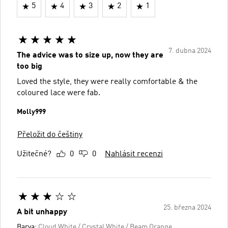
5
4
3
2
1
7. dubna 2024
The advice was to size up, now they are
too big
Loved the style, they were really comfortable & the
coloured lace were fab.
Molly999
Přeložit do češtiny
Užitečné?
0
0
Nahlásit recenzi
25. března 2024
A bit unhappy
Barva:
Cloud White / Crystal White / Beam Orange