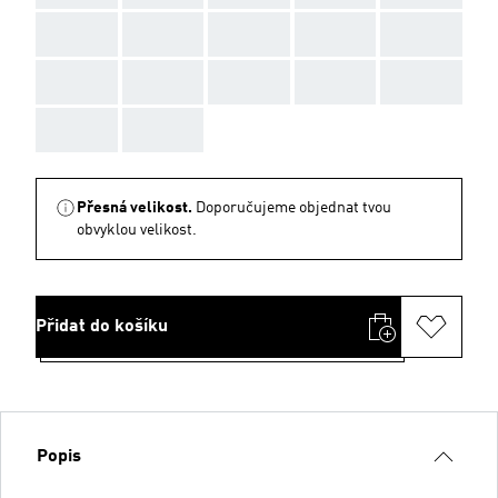
AAA
AAA
AAA
AAA
AAA
AAA
AAA
AAA
AAA
AAA
AAA
AAA
Přesná velikost.
Doporučujeme objednat tvou
obvyklou velikost.
Přidat do košíku
Popis