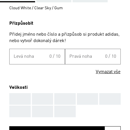
Cloud White / Clear Sky / Gum
Přizpůsobit
Přidej jméno nebo číslo a přizpůsob si produkt adidas,
nebo vytvoř dokonalý dárek!
Levá noha
0 / 10
Pravá noha
0 / 10
Vymazat vše
Velikosti
AAA
AAA
AAA
AAA
AAA
AAA
AAA
AAA