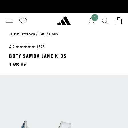
1
/
/
Hlavní stránka
Děti
Obuv
4.9
(595)
BOTY SAMBA JANE KIDS
Cena
1 699 Kč