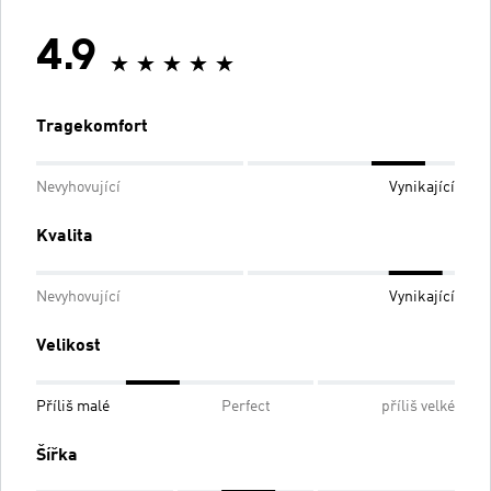
4.9
Tragekomfort
Nevyhovující
Vynikající
Kvalita
Nevyhovující
Vynikající
Velikost
Příliš malé
Perfect
příliš velké
Šířka