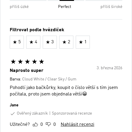
příliš úzké
Perfect
příliš široké
Filtrovat podle hvězdiček
5
4
3
2
1
3. března 2026
Naprosto super
Barva:
Cloud White / Clear Sky / Gum
Pohodlí jako bačkůrky, koupit o číslo větší s tím jsem
počítala, proto jsem objednala větší😀
Jane
Ověřený zákazník
Sponzorovaná recenze
Užitečné?
0
0
Nahlásit recenzi