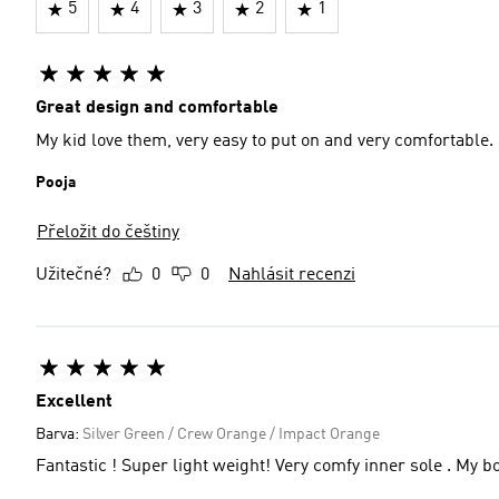
5
4
3
2
1
Great design and comfortable
My kid love them, very easy to put on and very comfortable.
Pooja
Přeložit do češtiny
Užitečné?
0
0
Nahlásit recenzi
Excellent
Barva:
Silver Green / Crew Orange / Impact Orange
Fantastic ! Super light weight! Very comfy inner sole . My b