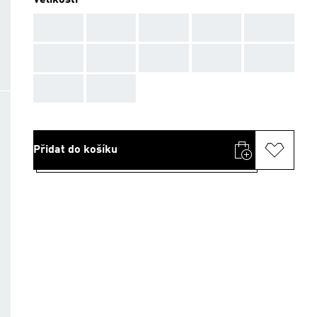
Velikosti
AAA
AAA
AAA
AAA
AAA
AAA
AAA
AAA
AAA
AAA
AAA
AAA
Přidat do košíku