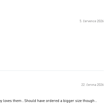
5. července 2026
22. června 2026
oy loves them . Should have ordered a bigger size though .