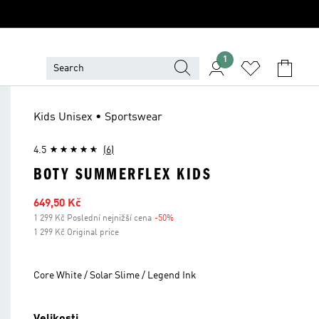
1
Kids Unisex • Sportswear
4.5
(6)
BOTY SUMMERFLEX KIDS
Zlevněná cena
649,50 Kč
1 299 Kč Poslední nejnižší cena
-50%
Sleva
1 299 Kč Original price
Core White / Solar Slime / Legend Ink