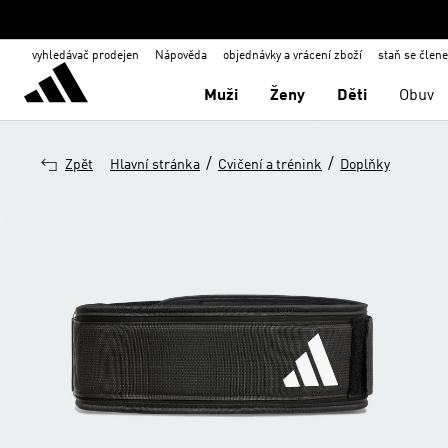
vyhledávač prodejen
Nápověda
objednávky a vrácení zboží
staň se člen
Muži
Ženy
Děti
Obuv
/
/
Zpět
Hlavní stránka
Cvičení a trénink
Doplňky