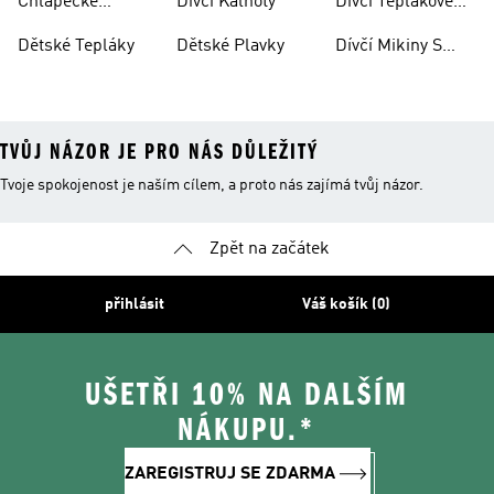
Chlapecké
Dívčí Kalhoty
Dívčí Teplákové
Kalhoty
Soupravy
Dětské Tepláky
Dětské Plavky
Dívčí Mikiny S
Kapucí
TVŮJ NÁZOR JE PRO NÁS DŮLEŽITÝ
Tvoje spokojenost je naším cílem, a proto nás zajímá tvůj názor.
Zpět na začátek
přihlásit
Váš košík (0)
UŠETŘI 10% NA DALŠÍM
NÁKUPU.*
ZAREGISTRUJ SE ZDARMA