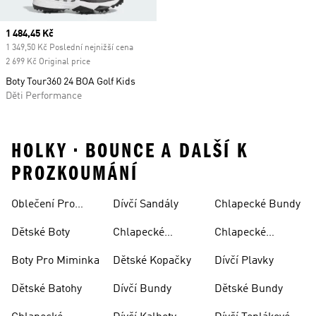
Current price
1 484,45 Kč
1 349,50 Kč Poslední nejnižší cena
2 699 Kč Original price
Boty Tour360 24 BOA Golf Kids
Děti Performance
HOLKY • BOUNCE A DALŠÍ K
PROZKOUMÁNÍ
Oblečení Pro
Dívčí Sandály
Chlapecké Bundy
Miminka
Dětské Boty
Chlapecké
Chlapecké
Sandály
Teplákové
Boty Pro Miminka
Dětské Kopačky
Dívčí Plavky
Soupravy
Dětské Batohy
Dívčí Bundy
Dětské Bundy