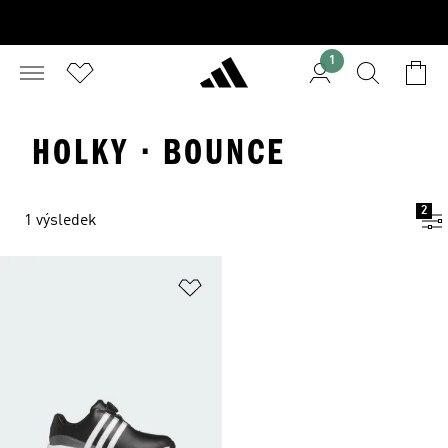
1
HOLKY · BOUNCE
2
1 výsledek
Přidat do seznamu přání