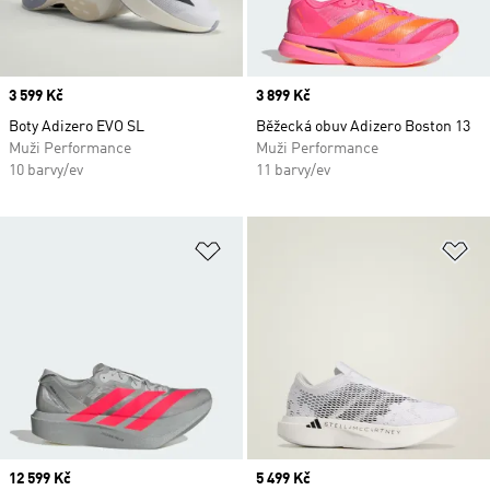
Price
3 599 Kč
Price
3 899 Kč
Boty Adizero EVO SL
Běžecká obuv Adizero Boston 13
Muži Performance
Muži Performance
10 barvy/ev
11 barvy/ev
Přidat do seznamu přání
Př
Price
12 599 Kč
Price
5 499 Kč