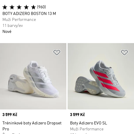
(960)
BOTY ADIZERO BOSTON 13 M
Muži Performance
11 barvy/ev
Nové
Přidat do seznamu přání
Př
Price
3 599 Kč
Price
3 599 Kč
Tréninkové boty Adizero Dropset
Boty Adizero EVO SL
Pro
Muži Performance