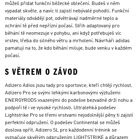
můžeš přidat funkční běžecké oblečení. Budeš v něm
vypadat skvěle, a navíc ti zajistí nebývalé pohodlí. Funkční
materiály odvádějí pot, odvětrávají nadměrné teplo a
ochrání tě před nepřízní počasí. Střih adaptovaný pro
běhání tě neomezuje v pohybu, ani když potřebuješ víc
vrstev, třeba do silného větru a mrholení. Návrháři adidas
pamatují na to, že kdo běhání miluje, bude venku v každém
počasí.
S VĚTREM O ZÁVOD
Adizero Adios jsou tady pro sportovce, kteří chtějí rychlost.
Adizero Pro se svými lehkými karbonovými výztužemi
ENERGYRODS vsazenými do podešve bezvadně drží nohu a
podpoří tě i ve vysoké rychlosti. Ultralehká podešev
Lightstrike Pro se třemi vrstvami nejodolnější pěny ti zajistí
perfektní odpružení. O podešev Continental se můžeš
doslova opřít. Adizero SL pro každodenní trénink se
vyznačuje skvělým odpružením LIGHTSTRIKE a důrazem