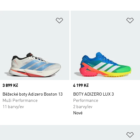
Přidat do seznamu přání
Př
Price
3 899 Kč
Price
4 199 Kč
Běžecké boty Adizero Boston 13
BOTY ADIZERO LUX 3
Muži Performance
Performance
11 barvy/ev
2 barvy/ev
Nové
Př