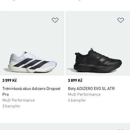
Přidat do seznamu přání
Př
Price
3 599 Kč
Price
3 899 Kč
Tréninková obuv Adizero Dropset
Boty ADIZERO EVO SL ATR
Pro
Muži Performance
Muži Performance
4 barvy/ev
3 barvy/ev