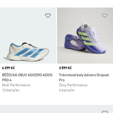
Přidat do seznamu přání
Př
Price
6 299 Kč
Price
3 599 Kč
BĚŽECKÁ OBUV ADIZERO ADIOS
Tréninkové boty Adizero Dropset
PRO 4
Pro
Muži Performance
Ženy Performance
13 barvy/ev
4 barvy/ev
Př