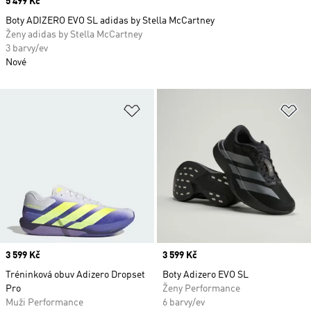
Price
5 499 Kč
Boty ADIZERO EVO SL adidas by Stella McCartney
Ženy adidas by Stella McCartney
3 barvy/ev
Nové
Přidat do seznamu přání
Př
Price
3 599 Kč
Price
3 599 Kč
Tréninková obuv Adizero Dropset
Boty Adizero EVO SL
Pro
Ženy Performance
Muži Performance
6 barvy/ev