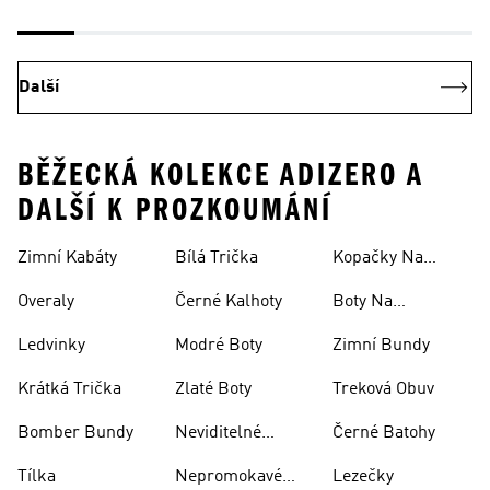
Další
BĚŽECKÁ KOLEKCE ADIZERO A
DALŠÍ K PROZKOUMÁNÍ
Zimní Kabáty
Bílá Trička
Kopačky Na
Rugby
Overaly
Černé Kalhoty
Boty Na
Skateboarding
Ledvinky
Modré Boty
Zimní Bundy
Krátká Trička
Zlaté Boty
Treková Obuv
Bomber Bundy
Neviditelné
Černé Batohy
Ponožky
Tílka
Nepromokavé
Lezečky