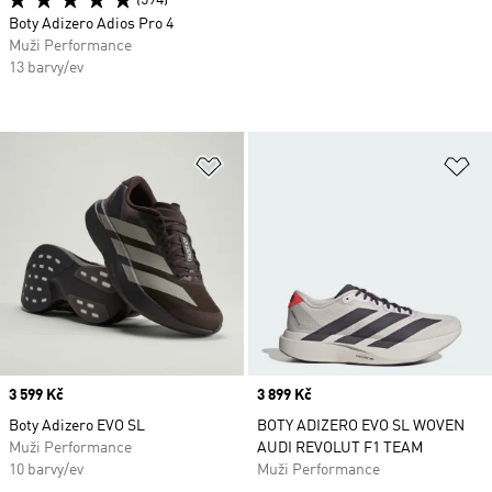
(594)
Boty Adizero Adios Pro 4
Muži Performance
13 barvy/ev
Přidat do seznamu přání
Př
Price
3 599 Kč
Price
3 899 Kč
Boty Adizero EVO SL
BOTY ADIZERO EVO SL WOVEN
Muži Performance
AUDI REVOLUT F1 TEAM
10 barvy/ev
Muži Performance