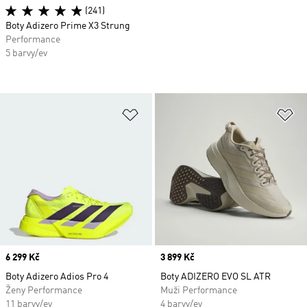
(241)
Boty Adizero Prime X3 Strung
Performance
5 barvy/ev
Přidat do seznamu přání
Př
Price
6 299 Kč
Price
3 899 Kč
Boty Adizero Adios Pro 4
Boty ADIZERO EVO SL ATR
Ženy Performance
Muži Performance
11 barvy/ev
4 barvy/ev