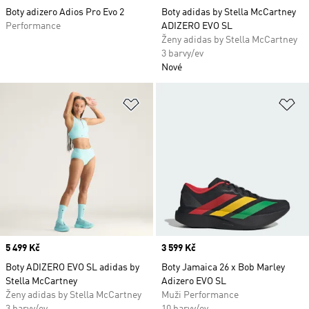
Boty adizero Adios Pro Evo 2
Boty adidas by Stella McCartney
Performance
ADIZERO EVO SL
Ženy adidas by Stella McCartney
3 barvy/ev
Nové
Přidat do seznamu přání
Př
Price
5 499 Kč
Price
3 599 Kč
Boty ADIZERO EVO SL adidas by
Boty Jamaica 26 x Bob Marley
Stella McCartney
Adizero EVO SL
Ženy adidas by Stella McCartney
Muži Performance