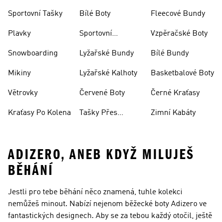
Bundy
Sportovní Tašky
Bílé Boty
Fleecové Bundy
Plavky
Sportovní
Vzpěračské Boty
Oblečení
Snowboarding
Lyžařské Bundy
Bílé Bundy
Mikiny
Lyžařské Kalhoty
Basketbalové Boty
Větrovky
Červené Boty
Černé Kraťasy
Kraťasy Po Kolena
Tašky Přes
Zimní Kabáty
Rameno
ADIZERO, ANEB KDYŽ MILUJEŠ
BĚHÁNÍ
Jestli pro tebe běhání něco znamená, tuhle kolekci
nemůžeš minout. Nabízí nejenom běžecké boty Adizero ve
fantastických designech. Aby se za tebou každý otočil, ještě