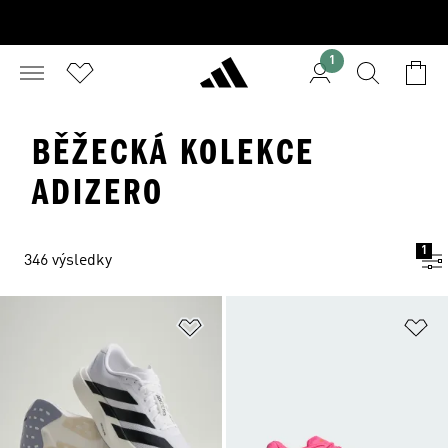
1
BĚŽECKÁ KOLEKCE
ADIZERO
1
346 výsledky
Přidat do seznamu přání
Př