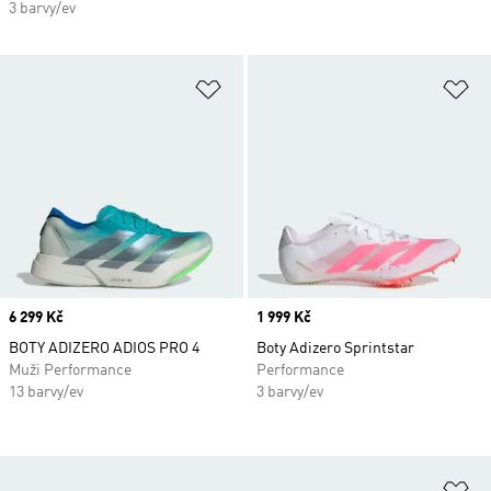
3 barvy/ev
Přidat do seznamu přání
Př
Price
6 299 Kč
Price
1 999 Kč
BOTY ADIZERO ADIOS PRO 4
Boty Adizero Sprintstar
Muži Performance
Performance
13 barvy/ev
3 barvy/ev
Př