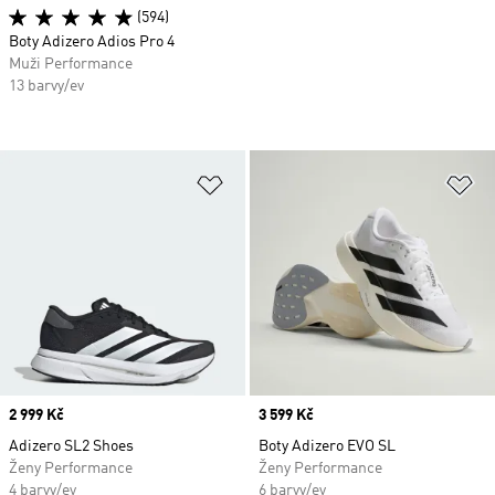
(594)
Boty Adizero Adios Pro 4
Muži Performance
13 barvy/ev
Přidat do seznamu přání
Př
Price
2 999 Kč
Price
3 599 Kč
Adizero SL2 Shoes
Boty Adizero EVO SL
Ženy Performance
Ženy Performance
4 barvy/ev
6 barvy/ev