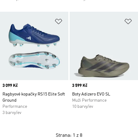
Přidat do seznamu přání
Př
Price
3 099 Kč
Price
3 599 Kč
Ragbyové kopačky RS15 Elite Soft
Boty Adizero EVO SL
Ground
Muži Performance
Performance
10 barvy/ev
3 barvy/ev
Strana: 1 z 8