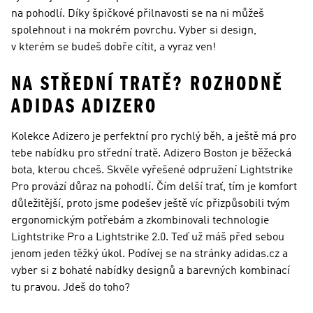
na pohodlí. Díky špičkové přilnavosti se na ni můžeš
spolehnout i na mokrém povrchu. Vyber si design,
v kterém se budeš dobře cítit, a vyraz ven!
NA STŘEDNÍ TRATĚ? ROZHODNĚ
ADIDAS ADIZERO
Kolekce Adizero je perfektní pro rychlý běh, a ještě má pro
tebe nabídku pro střední tratě. Adizero Boston je běžecká
bota, kterou chceš. Skvěle vyřešené odpružení Lightstrike
Pro provází důraz na pohodlí. Čím delší trať, tím je komfort
důležitější, proto jsme podešev ještě víc přizpůsobili tvým
ergonomickým potřebám a zkombinovali technologie
Lightstrike Pro a Lightstrike 2.0. Teď už máš před sebou
jenom jeden těžký úkol. Podívej se na stránky adidas.cz a
vyber si z bohaté nabídky designů a barevných kombinací
tu pravou. Jdeš do toho?