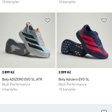
10 barvy/ev
10 barvy/ev
Přidat do seznamu přání
Př
Price
3 899 Kč
Price
3 599 Kč
Boty ADIZERO EVO SL ATR
Boty Adizero EVO SL
Muži Performance
Muži Performance
4 barvy/ev
10 barvy/ev
Př