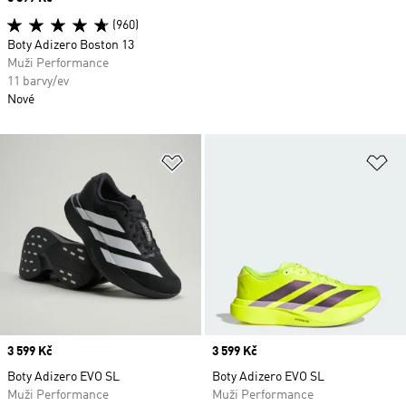
(960)
Boty Adizero Boston 13
Muži Performance
11 barvy/ev
Nové
Přidat do seznamu přání
Př
Price
3 599 Kč
Price
3 599 Kč
Boty Adizero EVO SL
Boty Adizero EVO SL
Muži Performance
Muži Performance