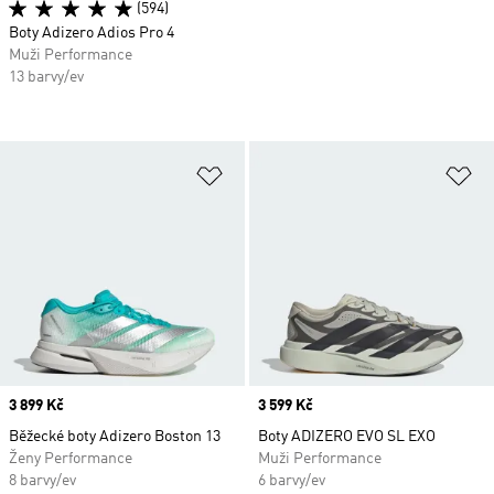
(594)
Boty Adizero Adios Pro 4
Muži Performance
13 barvy/ev
Přidat do seznamu přání
Př
Price
3 899 Kč
Price
3 599 Kč
Běžecké boty Adizero Boston 13
Boty ADIZERO EVO SL EXO
Ženy Performance
Muži Performance
8 barvy/ev
6 barvy/ev