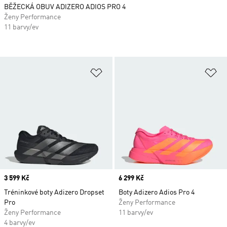
BĚŽECKÁ OBUV ADIZERO ADIOS PRO 4
Ženy Performance
11 barvy/ev
Přidat do seznamu přání
Př
Price
3 599 Kč
Price
6 299 Kč
Tréninkové boty Adizero Dropset
Boty Adizero Adios Pro 4
Pro
Ženy Performance
Ženy Performance
11 barvy/ev
4 barvy/ev