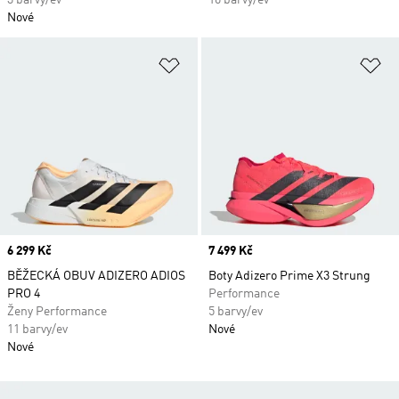
3 barvy/ev
10 barvy/ev
Nové
Přidat do seznamu přání
Př
Price
6 299 Kč
Price
7 499 Kč
BĚŽECKÁ OBUV ADIZERO ADIOS
Boty Adizero Prime X3 Strung
PRO 4
Performance
Ženy Performance
5 barvy/ev
11 barvy/ev
Nové
Nové