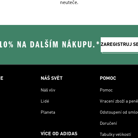
neuteče.
 10% NA DALŠÍM NÁKUPU.*
ZAREGISTRUJ S
CE
NÁŠ SVĚT
POMOC
Náš vliv
Pomoc
Lidé
Vracení zboží a peně
Planeta
Odstoupení od smlo
Doručení
VÍCE OD ADIDAS
Tabulky velikostí