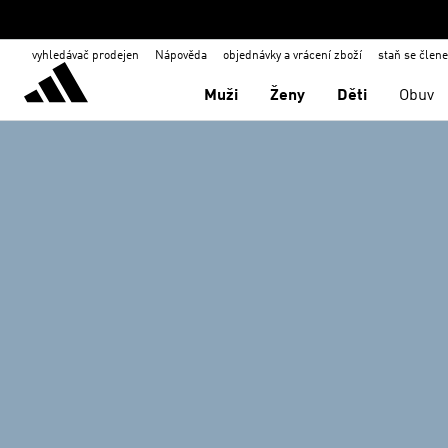
vyhledávač prodejen
Nápověda
objednávky a vrácení zboží
staň se člen
Muži
Ženy
Děti
Obuv