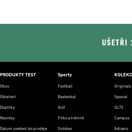
UŠETŘI
PRODUKTY TEST
Sporty
KOLEK
Obuv
Football
Originals
Oblečení
Basketbal
Spezial
Doplňky
Golf
SL72
Novinky
Fitko a trénink
Campus
Datum uvedení do prodeje
Outdoor
Adizero