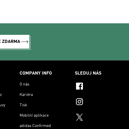
E ZDARMA
COMPANY INFO
SLEDUJ NÁS
O nás
z
Kariéra
uvy
Tisk
Mobilní aplikace
adidas Confirmed