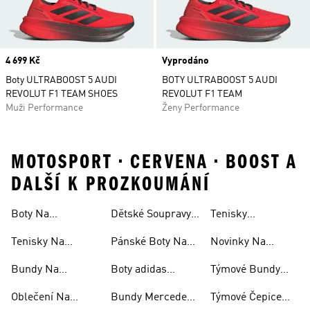
Price
4 699 Kč
Vyprodáno
Boty ULTRABOOST 5 AUDI
BOTY ULTRABOOST 5 AUDI
REVOLUT F1 TEAM SHOES
REVOLUT F1 TEAM
Muži Performance
Ženy Performance
MOTOSPORT • CERVENA • BOOST A
DALŠÍ K PROZKOUMÁNÍ
Boty Na
Dětské Soupravy
Tenisky
S Kapucí
Motosport
Na Motosport
Mercedes-amg
Tenisky Na
Pánské Boty Na
Novinky Na
Petronas F1
Motosport
Motosport
Motosport
Bundy Na
Boty adidas
Týmové Bundy
Motosport
Supernova Na
Audi Revolut F1
Oblečení Na
Bundy Mercedes-
Týmové Čepice
Motosport