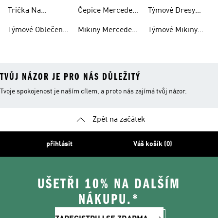
Motosport
amg Petronas F1
Audi Revolut F1
Trička Na
Čepice Mercedes-
Týmové Dresy
Motosport
amg Petronas F1
Audi Revolut F1
Týmové Oblečení
Mikiny Mercedes-
Týmové Mikiny
Na Motosport
amg Petronas F1
Audi Revolut F1 S
Kapucí
TVŮJ NÁZOR JE PRO NÁS DŮLEŽITÝ
Tvoje spokojenost je naším cílem, a proto nás zajímá tvůj názor.
Zpět na začátek
přihlásit
Váš košík (0)
UŠETŘI 10% NA DALŠÍM
NÁKUPU.*