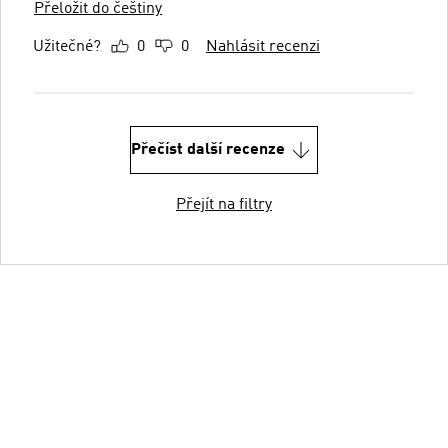
Přeložit do češtiny
Užitečné?
0
0
Nahlásit recenzi
Přečíst další recenze
Přejít na filtry