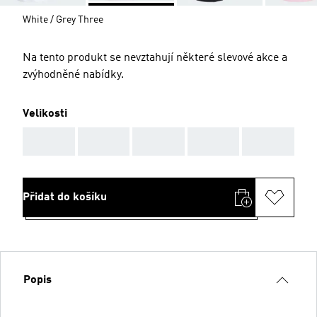
White / Grey Three
Na tento produkt se nevztahují některé slevové akce a
zvýhodněné nabídky.
Velikosti
AAA
AAA
AAA
AAA
AAA
Přidat do košíku
Popis