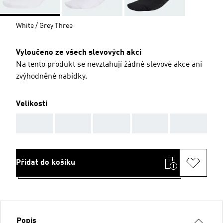
White / Grey Three
Vyloučeno ze všech slevových akcí
Na tento produkt se nevztahují žádné slevové akce ani
zvýhodněné nabídky.
Velikosti
AAA
AAA
AAA
AAA
AAA
Přidat do košíku
Popis