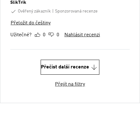
SlikTrik
Ověřený zákazník
Sponzorovaná recenze
Přeložit do češtiny
Užitečné?
0
0
Nahlásit recenzi
Přečíst další recenze
Přejít na filtry