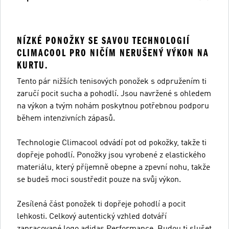
NÍZKÉ PONOŽKY SE SAVOU TECHNOLOGIÍ
CLIMACOOL PRO NIČÍM NERUŠENÝ VÝKON NA
KURTU.
Tento pár nižších tenisových ponožek s odpružením ti
zaručí pocit sucha a pohodlí. Jsou navržené s ohledem
na výkon a tvým nohám poskytnou potřebnou podporu
během intenzivních zápasů.
Technologie Climacool odvádí pot od pokožky, takže ti
dopřeje pohodlí. Ponožky jsou vyrobené z elastického
materiálu, který příjemně obepne a zpevní nohu, takže
se budeš moci soustředit pouze na svůj výkon.
Zesílená část ponožek ti dopřeje pohodlí a pocit
lehkosti. Celkový autentický vzhled dotváří
zapracované logo adidas Performance. Budou ti slušet