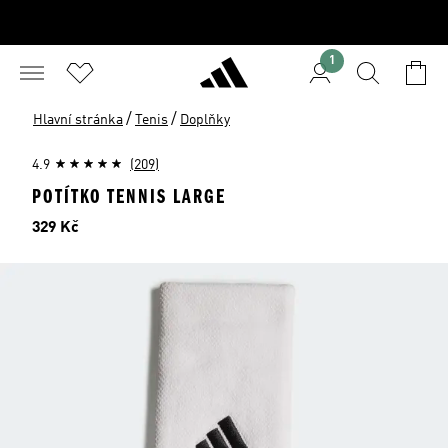
1
/
/
Hlavní stránka
Tenis
Doplňky
4.9
(209)
POTÍTKO TENNIS LARGE
Cena
329 Kč