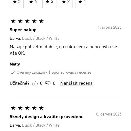
5
4
3
2
1
1. srpna 2025
Super nákup
Barva:
Black / Black / White
Nasaje pot velmi dobře, na ruku sedí a nepřehýbá se.
Vše OK.
Matty
Ověřený zákazník
Sponzorovaná recenze
Užitečné?
0
0
Nahlásit recenzi
8. června 2025
Skvělý design a kvalitní provedení.
Barva:
Black / Black / White