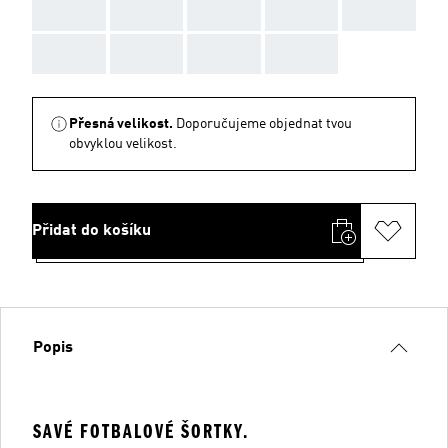
AAA
AAA
AAA
AAA
AAA
AAA
AAA
AAA
AAA
Přesná velikost.
Doporučujeme objednat tvou
obvyklou velikost.
Přidat do košíku
Popis
SAVÉ FOTBALOVÉ ŠORTKY.