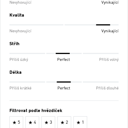
Nevyhovující
Vynikající
Kvalita
Nevyhovující
Vynikající
Střih
Příliš úzký
Perfect
Příliš volný
Délka
Příliš krátké
Perfect
Příliš dlouhé
Filtrovat podle hvězdiček
5
4
3
2
1