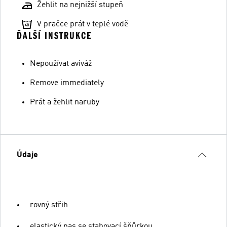
Žehlit na nejnižší stupeň
V pračce prát v teplé vodě
ĎALŠÍ INSTRUKCE
Nepoužívat aviváž
Remove immediately
Prát a žehlit naruby
Údaje
rovný střih
elastický pas se stahovací šňůrkou