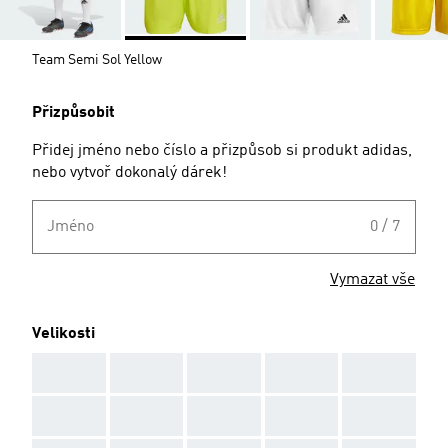
Team Semi Sol Yellow
Přizpůsobit
Přidej jméno nebo číslo a přizpůsob si produkt adidas,
nebo vytvoř dokonalý dárek!
Jméno
0 / 7
Vymazat vše
Velikosti
AAA
AAA
AAA
AAA
AAA
AAA
AAA
AAA
AAA
AAA