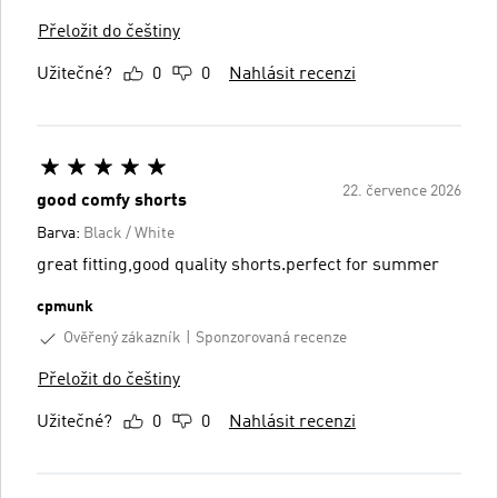
Přeložit do češtiny
Užitečné?
0
0
Nahlásit recenzi
22. července 2026
good comfy shorts
Barva:
Black / White
great fitting,good quality shorts.perfect for summer
cpmunk
Ověřený zákazník
Sponzorovaná recenze
Přeložit do češtiny
Užitečné?
0
0
Nahlásit recenzi