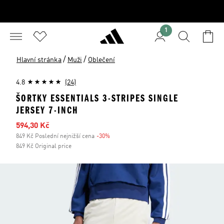
1
/
/
Hlavní stránka
Muži
Oblečení
4.8
(24)
ŠORTKY ESSENTIALS 3-STRIPES SINGLE
JERSEY 7-INCH
Zlevněná cena
594,30 Kč
849 Kč Poslední nejnižší cena
-30%
Sleva
849 Kč Original price