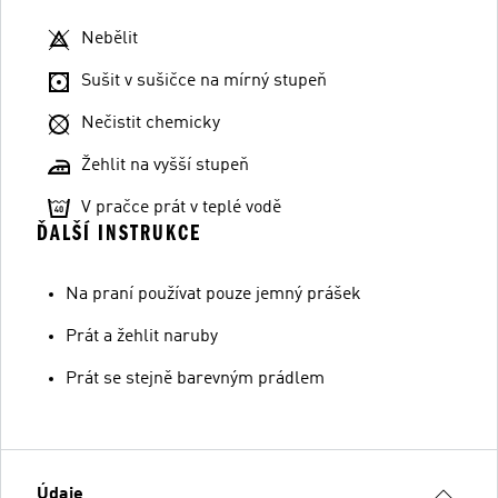
Nebělit
Sušit v sušičce na mírný stupeň
Nečistit chemicky
Žehlit na vyšší stupeň
V pračce prát v teplé vodě
ĎALŠÍ INSTRUKCE
Na praní používat pouze jemný prášek
Prát a žehlit naruby
Prát se stejně barevným prádlem
Údaje