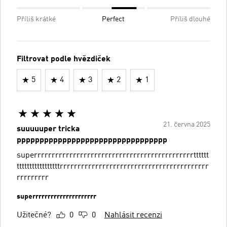
Příliš krátké
Perfect
Příliš dlouhé
Filtrovat podle hvězdiček
5
4
3
2
1
21. června 2025
suuuuuper tricka
ppppppppppppppppppppppppppppppppp
superrrrrrrrrrrrrrrrrrrrrrrrrrrrrrrrrrrrrrrrrrrrrtttttt
tttttttttttttttttrrrrrrrrrrrrrrrrrrrrrrrrrrrrrrrrrrrrrrrrrr
rrrrrrrrr
superrrrrrrrrrrrrrrrrrrrr
Užitečné?
0
0
Nahlásit recenzi