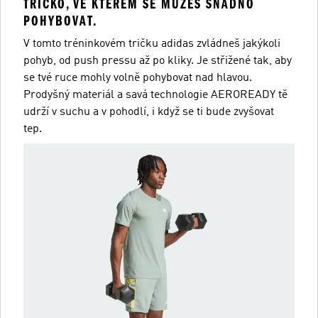
TRIČKO, VE KTERÉM SE MŮŽEŠ SNADNO
POHYBOVAT.
V tomto tréninkovém tričku adidas zvládneš jakýkoli
pohyb, od push pressu až po kliky. Je střižené tak, aby
se tvé ruce mohly volně pohybovat nad hlavou.
Prodyšný materiál a savá technologie AEROREADY tě
udrží v suchu a v pohodlí, i když se ti bude zvyšovat
tep.