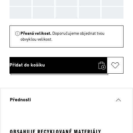
AAA
AAA
AAA
AAA
AAA
Přesná velikost.
Doporučujeme objednat tvou
obvyklou velikost.
Přidat do košíku
Přednosti
OBSAHUJE RECYKLOVANÉ MATERIÁLY