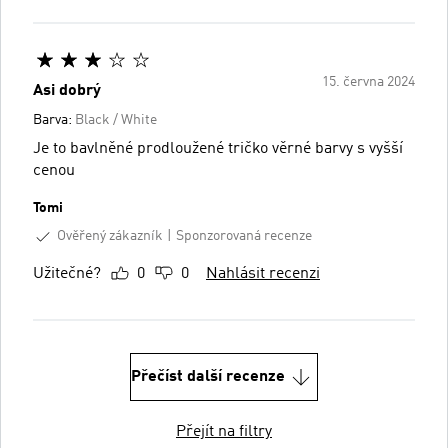
15. června 2024
Asi dobrý
Barva:
Black / White
Je to bavlněné prodloužené tričko věrné barvy s vyšší
cenou
Tomi
Ověřený zákazník
Sponzorovaná recenze
Užitečné?
0
0
Nahlásit recenzi
Přečíst další recenze
Přejít na filtry