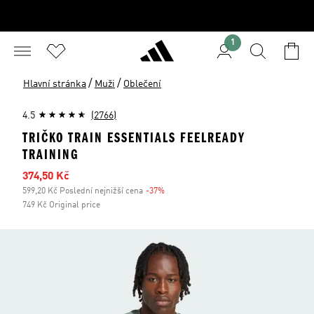
1
/
/
Hlavní stránka
Muži
Oblečení
4.5
(2766)
TRIČKO TRAIN ESSENTIALS FEELREADY
TRAINING
Zlevněná cena
374,50 Kč
599,20 Kč Poslední nejnižší cena
-37%
Sleva
749 Kč Original price