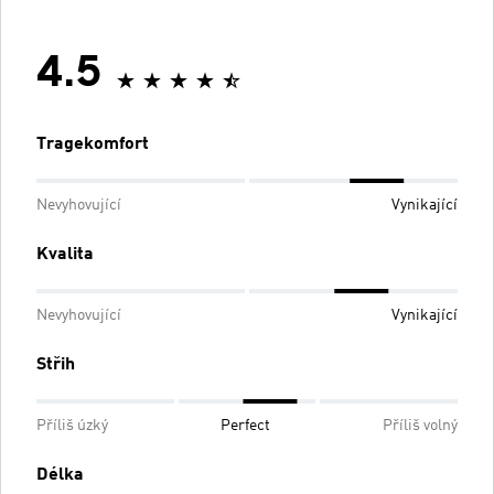
4.5
Tragekomfort
Nevyhovující
Vynikající
Kvalita
Nevyhovující
Vynikající
Střih
Příliš úzký
Perfect
Příliš volný
Délka