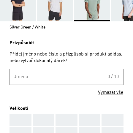
Silver Green / White
Přizpůsobit
Přidej jméno nebo číslo a přizpůsob si produkt adidas,
nebo vytvoř dokonalý dárek!
Jméno
0 / 10
Vymazat vše
Velikosti
AAA
AAA
AAA
AAA
AAA
AAA
AAA
AAA
AAA
AAA