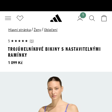
1
/
/
Hlavní stránka
Ženy
Oblečení
5
(1)
TROJÚHELNÍKOVÉ BIKINY S NASTAVITELNÝMI
RAMÍNKY
Cena
1 099 Kč