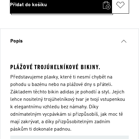
Přidat do košíku
Popis
PLÁŽOVÉ TROJÚHELNÍKOVÉ BIKINY.
Představujeme plavky, které ti nesmí chybět na
pohodu u bazénu nebo na plážové dny s přáteli.
Základem těchto bikin adidas je pohodlí a styl. Jejich
lehce nositelný trojúhelníkový tvar je tvojí vstupenkou
k elegantnímu vzhledu bez námahy. Díky
odnímatelným vycpávkám si přizpůsobíš, jak moc tě
mají zakrývat, a díky přizpůsobitelným zadním
páskům ti dokonale padnou.