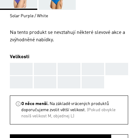
Solar Purple / White
Na tento produkt se nevztahují některé slevové akce a
zvýhodněné nabídky.
Velikosti
AAA
AAA
AAA
AAA
AAA
AAA
AAA
AAA
AAA
O něco menší.
Na základě vrácených produktů
doporučujeme zvolit větší velikost.
(Pokud obvykle
nosíš velikost M, objednej L)