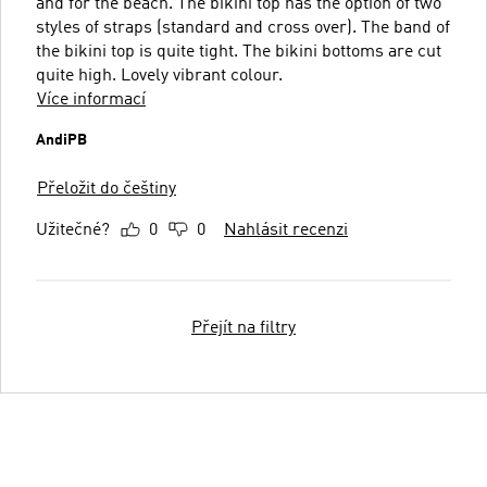
and for the beach. The bikini top has the option of two
styles of straps (standard and cross over). The band of
the bikini top is quite tight. The bikini bottoms are cut
quite high. Lovely vibrant colour.
Více informací
AndiPB
Přeložit do češtiny
Užitečné?
0
0
Nahlásit recenzi
Přejít na filtry