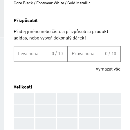
Core Black / Footwear White / Gold Metallic
Přizpůsobit
Přidej jméno nebo číslo a přizpůsob si produkt
adidas, nebo vytvoř dokonalý dárek!
Levá noha
0 / 10
Pravá noha
0 / 10
Vymazat vše
Velikosti
AAA
AAA
AAA
AAA
AAA
AAA
AAA
AAA
AAA
AAA
AAA
AAA
AAA
AAA
AAA