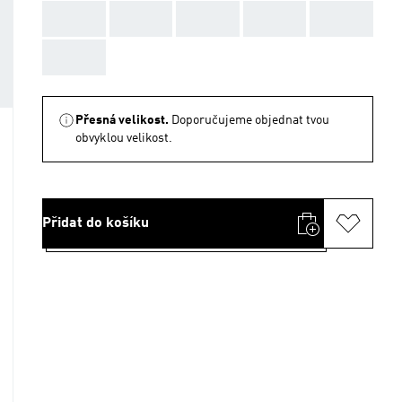
AAA
AAA
AAA
AAA
AAA
AAA
Přesná velikost.
Doporučujeme objednat tvou
obvyklou velikost.
Přidat do košíku