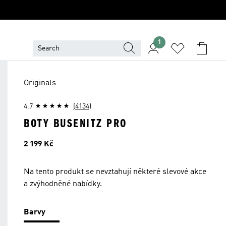
1
Originals
4.7
(4134)
BOTY BUSENITZ PRO
Cena
2 199 Kč
Na tento produkt se nevztahují některé slevové akce
a zvýhodněné nabídky.
Barvy