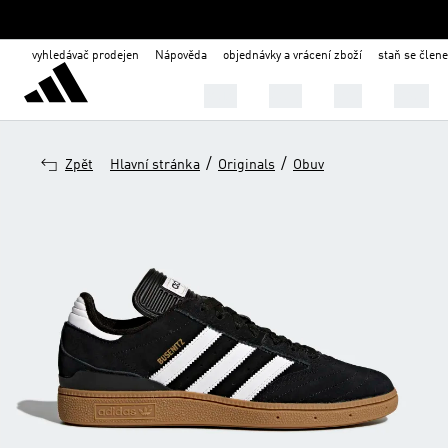
vyhledávač prodejen
Nápověda
objednávky a vrácení zboží
staň se člen
Muži
Ženy
Děti
Obuv
/
/
Zpět
Hlavní stránka
Originals
Obuv