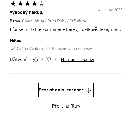
4. srpna 2025
Výhodný nákup.
Barva:
Cloud White / Pure Ruby / Off White
Líbí se mi tahle kombinace barev, i celkově design bot.
MiKee
Ověřený zákazník
Sponzorovaná recenze
Užitečné?
0
0
Nahlásit recenzi
Přečíst další recenze
Přejít na filtry