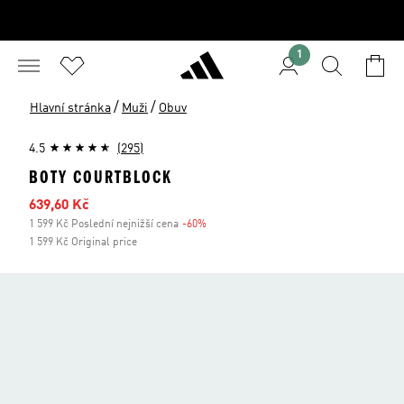
1
/
/
Hlavní stránka
Muži
Obuv
4.5
(295)
BOTY COURTBLOCK
Zlevněná cena
639,60 Kč
1 599 Kč Poslední nejnižší cena
-60%
Sleva
1 599 Kč Original price