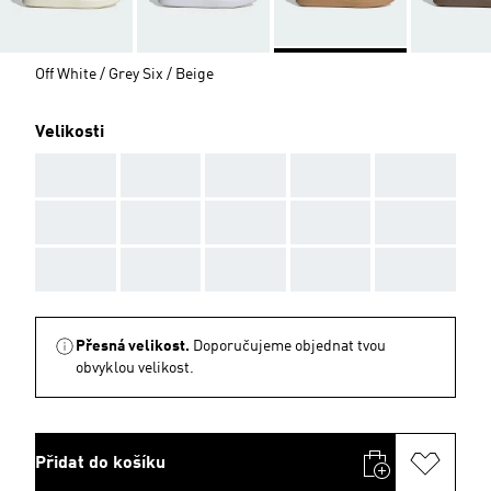
Off White / Grey Six / Beige
Velikosti
AAA
AAA
AAA
AAA
AAA
AAA
AAA
AAA
AAA
AAA
AAA
AAA
AAA
AAA
AAA
Přesná velikost.
Doporučujeme objednat tvou
obvyklou velikost.
Přidat do košíku