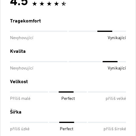
4.5
Tragekomfort
Nevyhovující
Vynikající
Kvalita
Nevyhovující
Vynikající
Velikost
Příliš malé
Perfect
příliš velké
Šířka
příliš úzké
Perfect
příliš široké