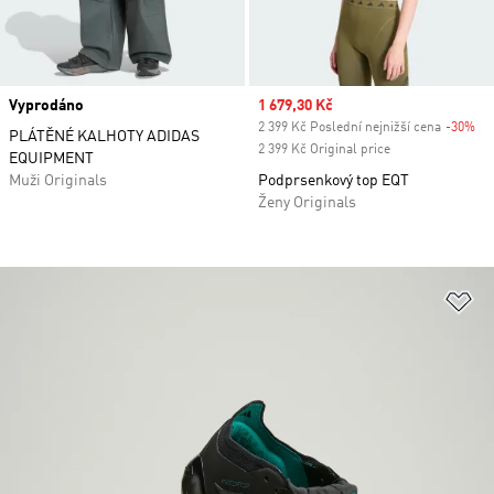
Vyprodáno
Sale price
1 679,30 Kč
2 399 Kč Poslední nejnižší cena
-30%
Di
PLÁTĚNÉ KALHOTY ADIDAS
2 399 Kč Original price
EQUIPMENT
Muži Originals
Podprsenkový top EQT
Ženy Originals
Př