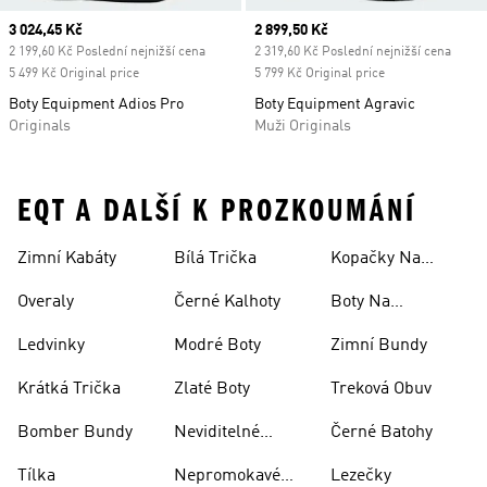
Current price
3 024,45 Kč
Current price
2 899,50 Kč
2 199,60 Kč Poslední nejnižší cena
2 319,60 Kč Poslední nejnižší cena
5 499 Kč Original price
5 799 Kč Original price
Boty Equipment Adios Pro
Boty Equipment Agravic
Originals
Muži Originals
EQT A DALŠÍ K PROZKOUMÁNÍ
Zimní Kabáty
Bílá Trička
Kopačky Na
Rugby
Overaly
Černé Kalhoty
Boty Na
Skateboarding
Ledvinky
Modré Boty
Zimní Bundy
Krátká Trička
Zlaté Boty
Treková Obuv
Bomber Bundy
Neviditelné
Černé Batohy
Ponožky
Tílka
Nepromokavé
Lezečky