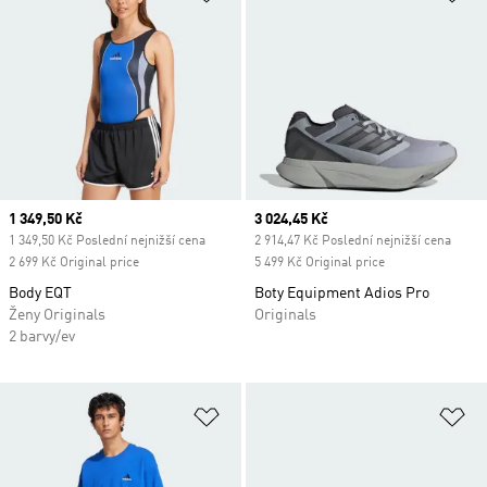
Current price
1 349,50 Kč
Current price
3 024,45 Kč
1 349,50 Kč Poslední nejnižší cena
2 914,47 Kč Poslední nejnižší cena
2 699 Kč Original price
5 499 Kč Original price
Body EQT
Boty Equipment Adios Pro
Ženy Originals
Originals
2 barvy/ev
Přidat do seznamu přání
Př