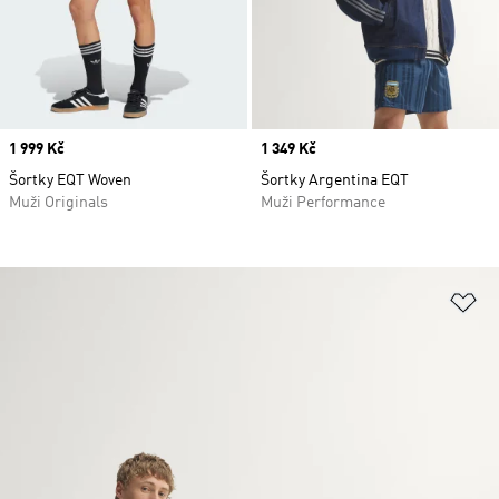
Price
1 999 Kč
Price
1 349 Kč
Šortky EQT Woven
Šortky Argentina EQT
Muži Originals
Muži Performance
Př