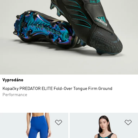
Vyprodáno
Kopačky PREDATOR ELITE Fold-Over Tongue Firm Ground
Performance
Přidat do seznamu přání
Př