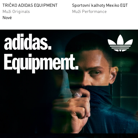
TRIČKO ADIDAS EQUIPMENT
Sportovní kalhoty Mexiko EQT
Muži Originals
Muži Performance
Nové