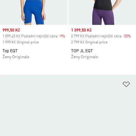
Sale price
999,50 Kč
Sale price
1 399,50 Kč
1 099,45 Kč Poslední nejnižší cena
-9%
Discount
2 799 Kč Poslední nejnižší cena
-50%
Di
1 999 Kč Original price
2 799 Kč Original price
Top EQT
TOP JL EQT
Ženy Originals
Ženy Originals
Př