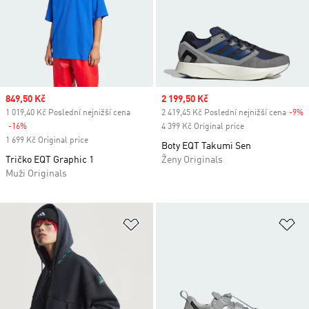
Sale price
849,50 Kč
Sale price
2 199,50 Kč
1 019,40 Kč Poslední nejnižší cena
2 419,45 Kč Poslední nejnižší cena
-9%
D
-16%
Discount
4 399 Kč Original price
1 699 Kč Original price
Boty EQT Takumi Sen
Tričko EQT Graphic 1
Ženy Originals
Muži Originals
Přidat do seznamu přání
Př