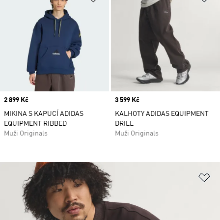
Price
2 899 Kč
Price
3 599 Kč
MIKINA S KAPUCÍ ADIDAS
KALHOTY ADIDAS EQUIPMENT
EQUIPMENT RIBBED
DRILL
Muži Originals
Muži Originals
Př