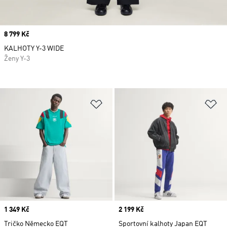
Price
8 799 Kč
KALHOTY Y-3 WIDE
Ženy Y-3
Přidat do seznamu přání
Př
Price
1 349 Kč
Price
2 199 Kč
Tričko Německo EQT
Sportovní kalhoty Japan EQT