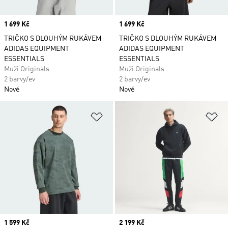
Price
1 699 Kč
Price
1 699 Kč
TRIČKO S DLOUHÝM RUKÁVEM
TRIČKO S DLOUHÝM RUKÁVEM
ADIDAS EQUIPMENT
ADIDAS EQUIPMENT
ESSENTIALS
ESSENTIALS
Muži Originals
Muži Originals
2 barvy/ev
2 barvy/ev
Nové
Nové
Přidat do seznamu přání
Př
Price
1 599 Kč
Price
2 199 Kč