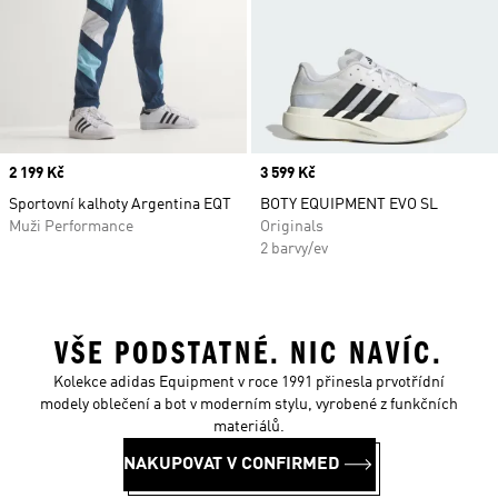
Price
2 199 Kč
Price
3 599 Kč
Sportovní kalhoty Argentina EQT
BOTY EQUIPMENT EVO SL
Muži Performance
Originals
2 barvy/ev
VŠE PODSTATNÉ. NIC NAVÍC.
Kolekce adidas Equipment v roce 1991 přinesla prvotřídní
modely oblečení a bot v moderním stylu, vyrobené z funkčních
materiálů.
NAKUPOVAT V CONFIRMED