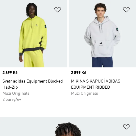
Přidat do seznamu přání
Př
Price
2 699 Kč
Price
2 899 Kč
Svetr adidas Equipment Blocked
MIKINA S KAPUCÍ ADIDAS
Half-Zip
EQUIPMENT RIBBED
Muži Originals
Muži Originals
2 barvy/ev
Př