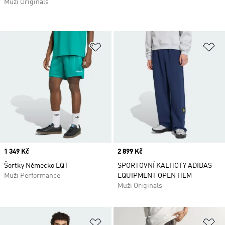
Muži Originals
Přidat do seznamu přání
Př
Price
1 349 Kč
Price
2 899 Kč
Šortky Německo EQT
SPORTOVNÍ KALHOTY ADIDAS
Muži Performance
EQUIPMENT OPEN HEM
Muži Originals
Přidat do seznamu přání
Př