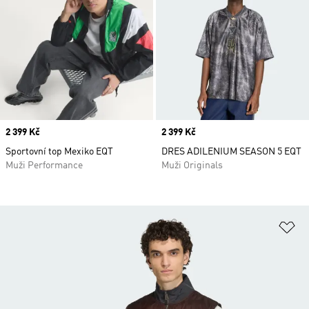
Price
2 399 Kč
Price
2 399 Kč
Sportovní top Mexiko EQT
DRES ADILENIUM SEASON 5 EQT
Muži Performance
Muži Originals
Př