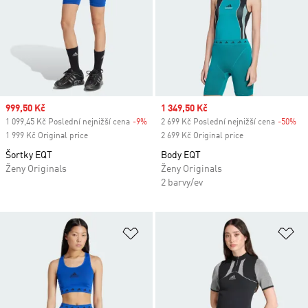
Sale price
999,50 Kč
Sale price
1 349,50 Kč
1 099,45 Kč Poslední nejnižší cena
-9%
Discount
2 699 Kč Poslední nejnižší cena
-50%
Di
1 999 Kč Original price
2 699 Kč Original price
Šortky EQT
Body EQT
Ženy Originals
Ženy Originals
2 barvy/ev
Přidat do seznamu přání
Př