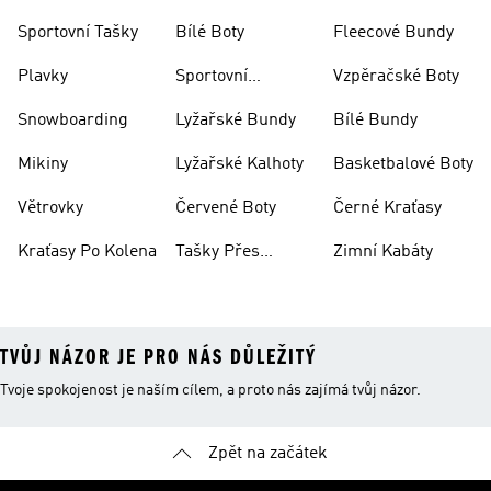
Bundy
Sportovní Tašky
Bílé Boty
Fleecové Bundy
Plavky
Sportovní
Vzpěračské Boty
Oblečení
Snowboarding
Lyžařské Bundy
Bílé Bundy
Mikiny
Lyžařské Kalhoty
Basketbalové Boty
Větrovky
Červené Boty
Černé Kraťasy
Kraťasy Po Kolena
Tašky Přes
Zimní Kabáty
Rameno
TVŮJ NÁZOR JE PRO NÁS DŮLEŽITÝ
Tvoje spokojenost je naším cílem, a proto nás zajímá tvůj názor.
Zpět na začátek