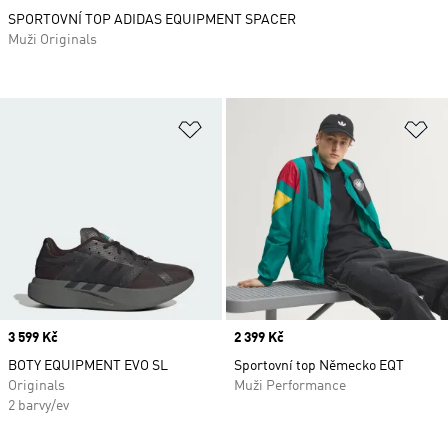
SPORTOVNÍ TOP ADIDAS EQUIPMENT SPACER
Muži Originals
Přidat do seznamu přání
Př
Price
3 599 Kč
Price
2 399 Kč
BOTY EQUIPMENT EVO SL
Sportovní top Německo EQT
Originals
Muži Performance
2 barvy/ev