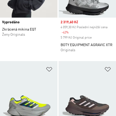
Vyprodáno
Sale price
2 319,60 Kč
4 059,30 Kč Poslední nejnižší cena
Zkrácená mikina EQT
-42%
Discount
Ženy Originals
5 799 Kč Original price
BOTY EQUIPMENT AGRAVIC XTR
Originals
Přidat do seznamu přání
Př