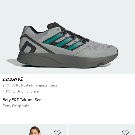
Current price
2 243,49 Kč
2 199,50 Kč Poslední nejnižší cena
4 399 Kč Original price
Boty EQT Takumi Sen
Ženy Originals
Přidat do seznamu přání
Př