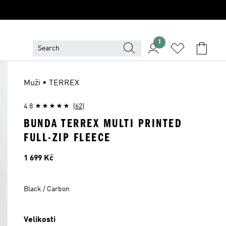
1
Muži • TERREX
4.8
(62)
BUNDA TERREX MULTI PRINTED
FULL-ZIP FLEECE
Cena
1 699 Kč
Black / Carbon
Velikosti