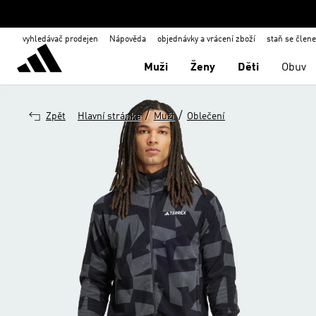
vyhledávač prodejen
Nápověda
objednávky a vrácení zboží
staň se člen
Muži
Ženy
Děti
Obuv
/
/
Zpět
Hlavní stránka
Muži
Oblečení