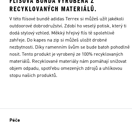
FLÍSOVÁ BUNDA VYROBENÁ Z
RECYKLOVANÝCH MATERIÁLŮ.
V této flísové bundě adidas Terrex si můžeš užít jakékoli
outdoorové dobrodružství. Zdobí ho veselý potisk, který ti
dodá stylový vzhled. Měkký hřejivý flís tě spolehlivě
zahřeje. Do kapes na zip si můžeš uložit drobné
nezbytnosti. Díky ramenním švům se bude batoh pohodlně
nosit. Tento produkt je vyrobený ze 100% recyklovaných
materiálů. Recyklované materiály nám pomáhají snižovat
objem odpadu, spotřebu omezených zdrojů a uhlíkovou
stopu našich produktů.
Péče