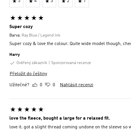
5
4
3
2
1
Super cozy
Barva:
Ray Blue / Legend Ink
Super cozy & love the colour. Quite wide model though, chec
Harry
Ověřený zákazník
Sponzorovaná recenze
Přeložit do češtiny
Užitečné?
0
0
Nahlásit recenzi
love the fleece, bought a large for a relaxed fit.
love it. got a slight thread coming undone on the sleeve so w