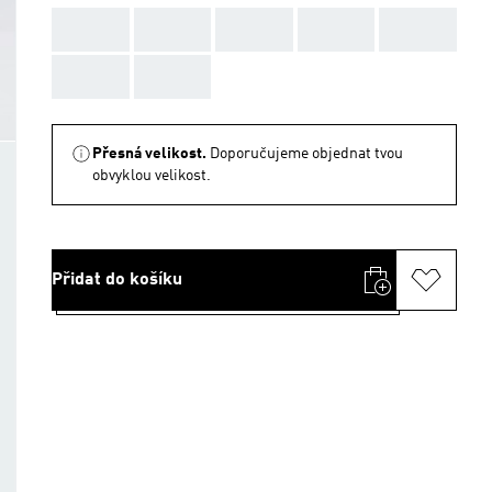
AAA
AAA
AAA
AAA
AAA
AAA
AAA
Přesná velikost.
Doporučujeme objednat tvou
obvyklou velikost.
Přidat do košíku