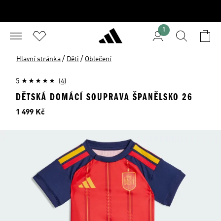
1
/
/
Hlavní stránka
Děti
Oblečení
5
(4)
DĚTSKÁ DOMÁCÍ SOUPRAVA ŠPANĚLSKO 26
Cena
1 499 Kč