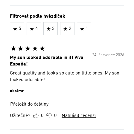
Filtrovat podle hvězdiček
5
4
3
2
1
24. července 2026
My son looked adorable in it! Viva
España!
Great quality and looks so cute on little ones. My son
looked adorable!
okslmr
Přeložit do češtiny
Užitečné?
0
0
Nahlásit recenzi