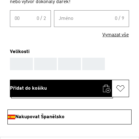
nebo vytvoř dokonalý dárek!
00
0 / 2
Jméno
0 / 9
Vymazat vše
Velikosti
AAA
AAA
AAA
AAA
Přidat do košíku
Nakupovat Španělsko