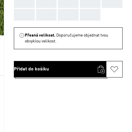
AAA
AAA
AAA
AAA
AAA
AAA
AAA
AAA
AAA
Přesná velikost.
Doporučujeme objednat tvou
obvyklou velikost.
Přidat do košíku