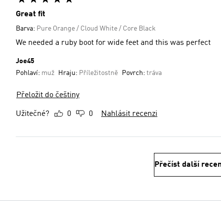
Great fit
Barva:
Pure Orange / Cloud White / Core Black
We needed a ruby boot for wide feet and this was perfect
Joe45
Pohlaví:
muž
Hraju:
Příležitostně
Povrch:
tráva
Přeložit do češtiny
Užitečné?
0
0
Nahlásit recenzi
Přečíst další rece