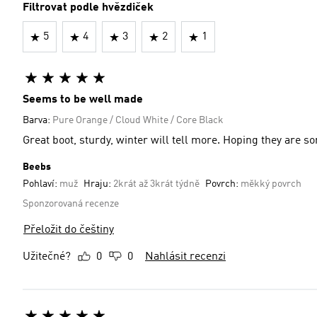
Filtrovat podle hvězdiček
5
4
3
2
1
Seems to be well made
Barva:
Pure Orange / Cloud White / Core Black
Great boot, sturdy, winter will tell more. Hoping they are 
Beebs
Pohlaví:
muž
Hraju:
2krát až 3krát týdně
Povrch:
měkký povrch
Sponzorovaná recenze
Přeložit do češtiny
Užitečné?
0
0
Nahlásit recenzi