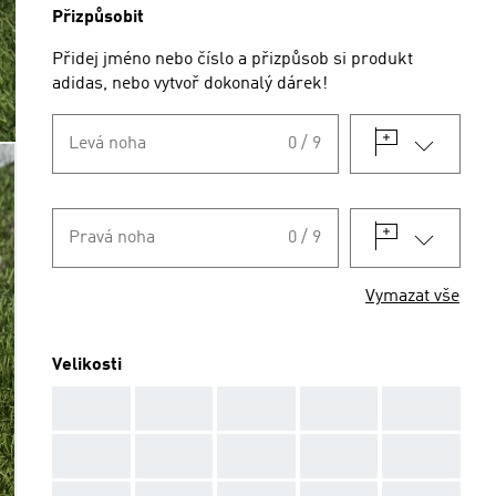
Přizpůsobit
Přidej jméno nebo číslo a přizpůsob si produkt
adidas, nebo vytvoř dokonalý dárek!
Levá noha
0 / 9
Pravá noha
0 / 9
Vymazat vše
Velikosti
AAA
AAA
AAA
AAA
AAA
AAA
AAA
AAA
AAA
AAA