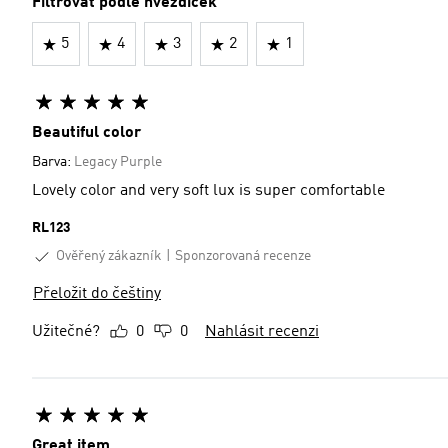
Filtrovat podle hvězdiček
5
4
3
2
1
Beautiful color
Barva:
Legacy Purple
Lovely color and very soft lux is super comfortable
RL123
Ověřený zákazník
Sponzorovaná recenze
Přeložit do češtiny
Užitečné?
0
0
Nahlásit recenzi
Great item