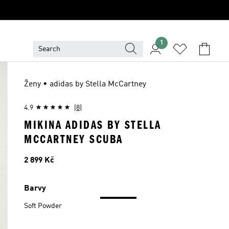
1
Ženy • adidas by Stella McCartney
4.9
(8)
MIKINA ADIDAS BY STELLA
MCCARTNEY SCUBA
Cena
2 899 Kč
Barvy
Soft Powder