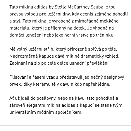
Tato mikina adidas by Stella McCartney Scuba je tou
pravou volbou pro ležérní dny, kdy oceníš zejména pohodlí
a styl. Tato mikina je vyrobená z mimořádně měkkého
materiálu, který je příjemný na dotek. Je vhodná na
domácí lenošení nebo jako horní vrstva po tréninku.
Má volný ležérní střih, který přirozeně splývá po těle.
Nadrozměrná kapuce dává mikině dramatický vzhled.
Zapínání na zip po celé délce usnadní převlékání.
Plisování a řasení vzadu představují jedinečný designový
prvek, díky kterému tě v davu nikdo nepřehlédne.
Ať už jdeš do posilovny, nebo na kávu, tato pohodlná a
zároveň elegantní mikina adidas s kapucí se stane tvým
univerzálním módním společníkem.