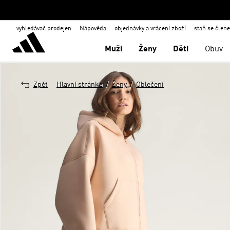
vyhledávač prodejen
Nápověda
objednávky a vrácení zboží
staň se člen
Muži
Ženy
Děti
Obuv
/
/
Zpět
Hlavní stránka
Ženy
Oblečení