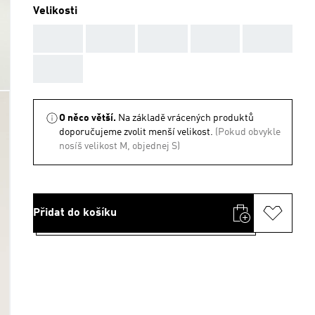
Velikosti
AAA
AAA
AAA
AAA
AAA
AAA
O něco větší.
Na základě vrácených produktů
doporučujeme zvolit menší velikost.
(Pokud obvykle
nosíš velikost M, objednej S)
Přidat do košíku