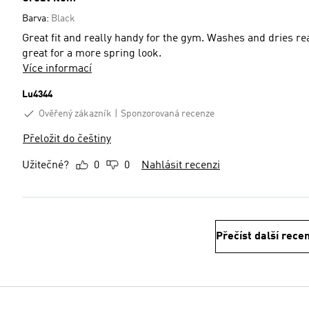
Barva:
Black
Great fit and really handy for the gym. Washes and dries re
great for a more spring look.
Více informací
Lu4344
Ověřený zákazník
Sponzorovaná recenze
Přeložit do češtiny
Užitečné?
0
0
Nahlásit recenzi
Přečíst další rece