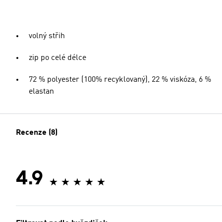
volný střih
zip po celé délce
72 % polyester (100% recyklovaný), 22 % viskóza, 6 %
elastan
Recenze (8)
4.9