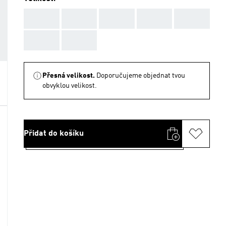
AAA
AAA
AAA
AAA
AAA
AAA
AAA
Přesná velikost.
Doporučujeme objednat tvou
obvyklou velikost.
Přidat do košíku