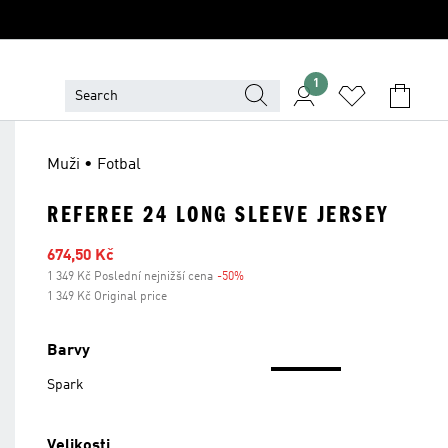
1
Muži • Fotbal
REFEREE 24 LONG SLEEVE JERSEY
Zlevněná cena
674,50 Kč
1 349 Kč Poslední nejnižší cena
-50%
Sleva
1 349 Kč Original price
Barvy
Spark
Velikosti