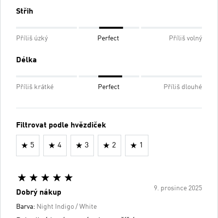
Střih
Příliš úzký
Perfect
Příliš volný
Délka
Příliš krátké
Perfect
Příliš dlouhé
Filtrovat podle hvězdiček
5
4
3
2
1
9. prosince 2025
Dobrý nákup
Barva:
Night Indigo / White