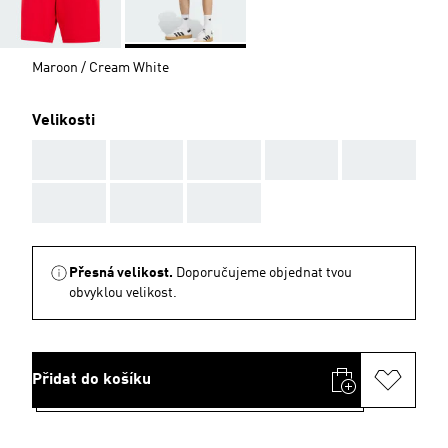
Maroon / Cream White
Velikosti
AAA
AAA
AAA
AAA
AAA
AAA
AAA
AAA
Přesná velikost.
Doporučujeme objednat tvou
obvyklou velikost.
Přidat do košíku