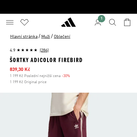
1
/
/
Hlavní stránka
Muži
Oblečení
4.9
(286)
ŠORTKY ADICOLOR FIREBIRD
Zlevněná cena
839,30 Kč
1 199 Kč Poslední nejnižší cena
-30%
Sleva
1 199 Kč Original price