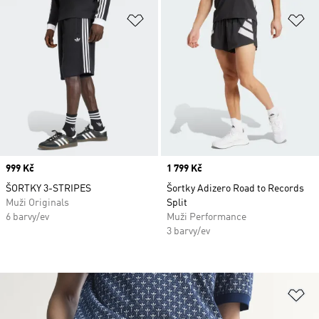
Přidat do seznamu přání
Př
Price
999 Kč
Price
1 799 Kč
ŠORTKY 3-STRIPES
Šortky Adizero Road to Records
Muži Originals
Split
6 barvy/ev
Muži Performance
3 barvy/ev
Př