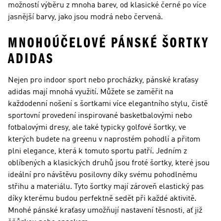
možností výběru z mnoha barev, od klasické černé po více
jasnější barvy, jako jsou modrá nebo červená.
MNOHOÚČELOVÉ PÁNSKÉ ŠORTKY
ADIDAS
Nejen pro indoor sport nebo procházky, pánské kraťasy
adidas mají mnohá využití. Můžete se zaměřit na
každodenní nošení s šortkami více elegantního stylu, čistě
sportovní provedení inspirované basketbalovými nebo
fotbalovými dresy, ale také typicky golfové šortky, ve
kterých budete na greenu v naprostém pohodlí a přitom
plni elegance, která k tomuto sportu patří. Jedním z
oblíbených a klasických druhů jsou froté šortky, které jsou
ideální pro návštěvu posilovny díky svému pohodlnému
střihu a materiálu. Tyto šortky mají zároveň elastický pas
díky kterému budou perfektně sedět při každé aktivitě.
Mnohé pánské kraťasy umožňují nastavení těsnosti, ať již