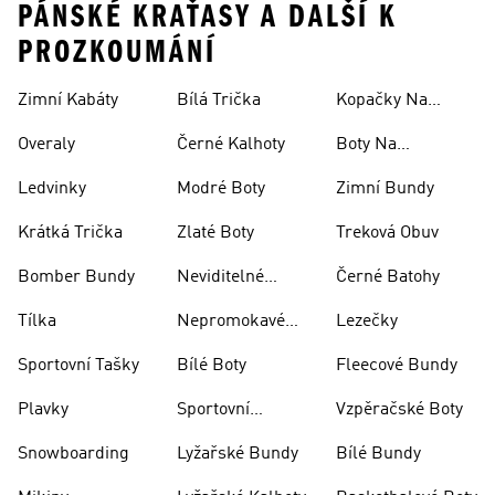
PÁNSKÉ KRAŤASY A DALŠÍ K
PROZKOUMÁNÍ
Zimní Kabáty
Bílá Trička
Kopačky Na
Rugby
Overaly
Černé Kalhoty
Boty Na
Skateboarding
Ledvinky
Modré Boty
Zimní Bundy
Krátká Trička
Zlaté Boty
Treková Obuv
Bomber Bundy
Neviditelné
Černé Batohy
Ponožky
Tílka
Nepromokavé
Lezečky
Bundy
Sportovní Tašky
Bílé Boty
Fleecové Bundy
Plavky
Sportovní
Vzpěračské Boty
Oblečení
Snowboarding
Lyžařské Bundy
Bílé Bundy