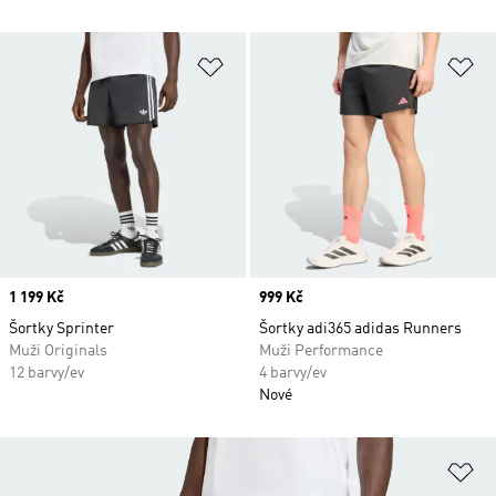
Přidat do seznamu přání
Př
Price
1 199 Kč
Price
999 Kč
Šortky Sprinter
Šortky adi365 adidas Runners
Muži Originals
Muži Performance
12 barvy/ev
4 barvy/ev
Nové
Př