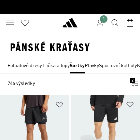
1
PÁNSKÉ KRAŤASY
Fotbalové dresy
Trička a topy
Šortky
Plavky
Sportovní kalhoty
K
2
746 výsledky
Přidat do seznamu přání
Př