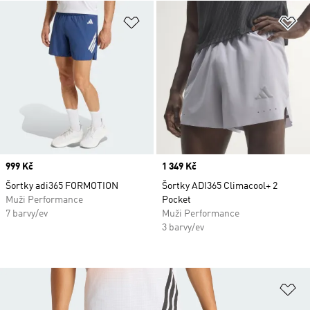
Přidat do seznamu přání
Př
Price
999 Kč
Price
1 349 Kč
Šortky adi365 FORMOTION
Šortky ADI365 Climacool+ 2
Muži Performance
Pocket
7 barvy/ev
Muži Performance
3 barvy/ev
Př