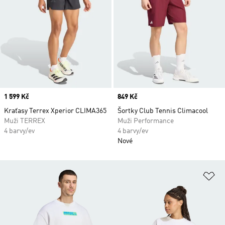
Price
1 599 Kč
Price
849 Kč
Kraťasy Terrex Xperior CLIMA365
Šortky Club Tennis Climacool
Muži TERREX
Muži Performance
4 barvy/ev
4 barvy/ev
Nové
Př