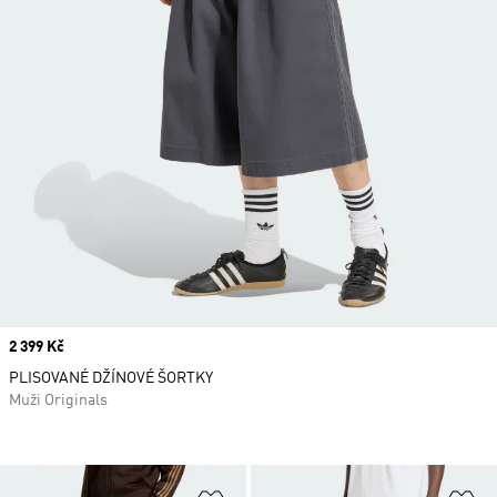
Price
2 399 Kč
PLISOVANÉ DŽÍNOVÉ ŠORTKY
Muži Originals
Přidat do seznamu přání
Př