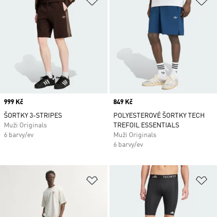
Price
999 Kč
Price
849 Kč
ŠORTKY 3-STRIPES
POLYESTEROVÉ ŠORTKY TECH
Muži Originals
TREFOIL ESSENTIALS
6 barvy/ev
Muži Originals
6 barvy/ev
Přidat do seznamu přání
Př