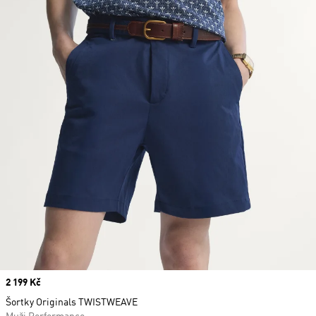
Price
2 199 Kč
Šortky Originals TWISTWEAVE