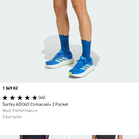
Price
1 349 Kč
(44)
Šortky ADI365 Climacool+ 2 Pocket
Muži Performance
3 barvy/ev