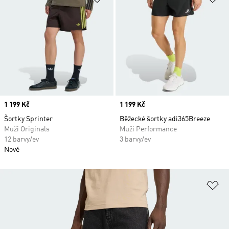
Price
1 199 Kč
Price
1 199 Kč
Šortky Sprinter
Běžecké šortky adi365Breeze
Muži Originals
Muži Performance
12 barvy/ev
3 barvy/ev
Nové
Př