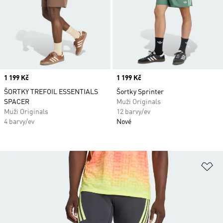
Price
1 199 Kč
Price
1 199 Kč
ŠORTKY TREFOIL ESSENTIALS
Šortky Sprinter
SPACER
Muži Originals
Muži Originals
12 barvy/ev
4 barvy/ev
Nové
Př