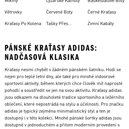
Mikiny
Lyžařské Kalhoty
Basketbalové Boty
Větrovky
Červené Boty
Černé Kraťasy
Kraťasy Po Kolena
Tašky Přes
Zimní Kabáty
Rameno
PÁNSKÉ KRAŤASY ADIDAS:
NADČASOVÁ KLASIKA
Kraťasy nesmí chybět v žádném pánském šatníku. Hodí se
nejen pro teplé letní dny, ale také pro mnohé indoorové
sportovní aktivity, během kterých chce člověk mít naprosté
pohodlí a soustředit se jen na svou aktivitu. Kraťasy adidas
jsou odkazem na dlouholeté tradice sportovního a ležérního
oblečení, které nepostrádá na stylu a účelnosti. Pro značku
adidas je typický zejména minimalistický styl a ten je
dostupný i v této kolekci. Mnohé pánské šortky adidas jsou
dostupné v jednoduchém a přitom moderním provedení s