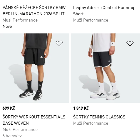
PÁNSKÉ BĚŽECKÉ ŠORTKY BMW
Legíny Adizero Control Running
BERLIN-MARATHON 2026 SPLIT
Short
Muži Performance
Muži Performance
Nové
Přidat do seznamu přání
Př
Price
699 Kč
Price
1 349 Kč
ŠORTKY WORKOUT ESSENTIALS
ŠORTKY TENNIS CLASSICS
BASE WOVEN
Muži Performance
Muži Performance
6 barvy/ev