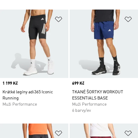
Přidat do seznamu přání
Př
Price
1 199 Kč
Price
699 Kč
Krátké legíny adi365 Iconic
TKANÉ ŠORTKY WORKOUT
Running
ESSENTIALS BASE
Muži Performance
Muži Performance
6 barvy/ev
Přidat do seznamu přání
Př