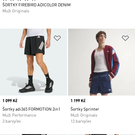
ŠORTKY FIREBIRD ADICOLOR DENIM
Muži Originals
Přidat do seznamu přání
Př
Price
1 099 Kč
Price
1 199 Kč
Šortky adi365 FORMOTION 2in1
Šortky Sprinter
Muži Performance
Muži Originals
3 barvy/ev
12 barvy/ev