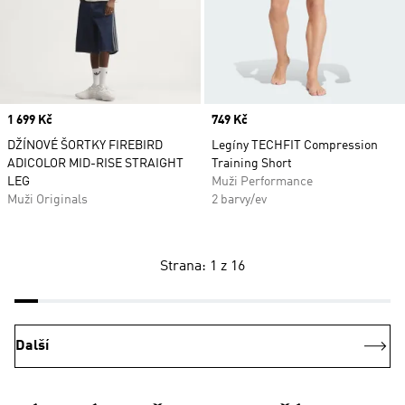
Price
1 699 Kč
Price
749 Kč
DŽÍNOVÉ ŠORTKY FIREBIRD
Legíny TECHFIT Compression
ADICOLOR MID-RISE STRAIGHT
Training Short
LEG
Muži Performance
Muži Originals
2 barvy/ev
Strana: 1 z 16
Další