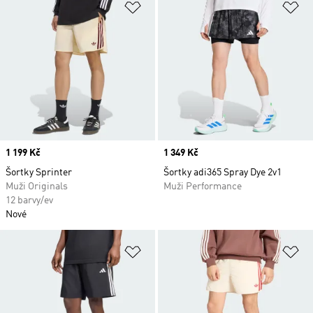
Přidat do seznamu přání
Př
Price
1 199 Kč
Price
1 349 Kč
Šortky Sprinter
Šortky adi365 Spray Dye 2v1
Muži Originals
Muži Performance
12 barvy/ev
Nové
Přidat do seznamu přání
Př