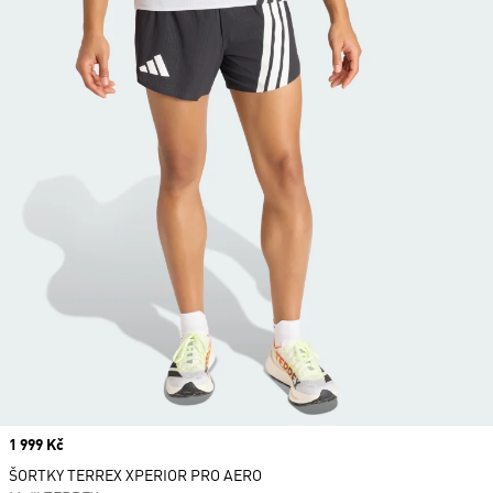
Price
1 999 Kč
ŠORTKY TERREX XPERIOR PRO AERO