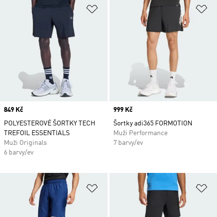
Přidat do seznamu přání
Př
Price
849 Kč
Price
999 Kč
POLYESTEROVÉ ŠORTKY TECH
Šortky adi365 FORMOTION
TREFOIL ESSENTIALS
Muži Performance
Muži Originals
7 barvy/ev
6 barvy/ev
Přidat do seznamu přání
Př