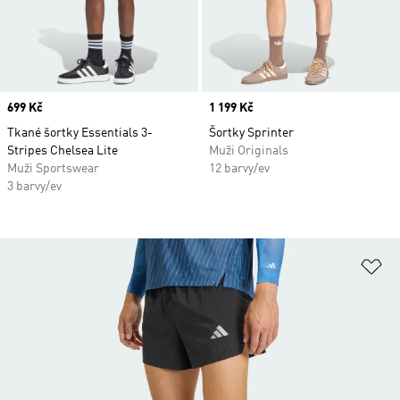
Price
699 Kč
Price
1 199 Kč
Tkané šortky Essentials 3-
Šortky Sprinter
Stripes Chelsea Lite
Muži Originals
Muži Sportswear
12 barvy/ev
3 barvy/ev
Př