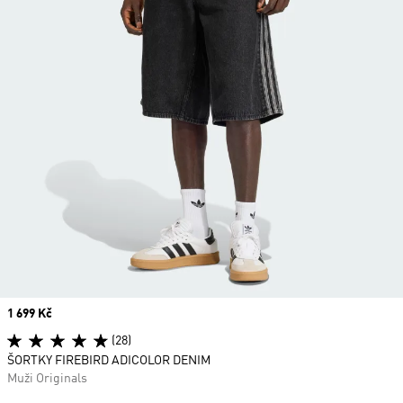
Price
1 699 Kč
(28)
ŠORTKY FIREBIRD ADICOLOR DENIM
Muži Originals