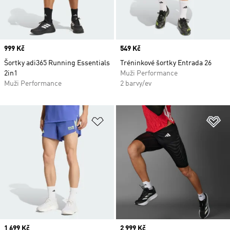
Price
999 Kč
Price
549 Kč
Šortky adi365 Running Essentials
Tréninkové šortky Entrada 26
2in1
Muži Performance
Muži Performance
2 barvy/ev
Přidat do seznamu přání
Př
Price
1 699 Kč
Price
2 999 Kč