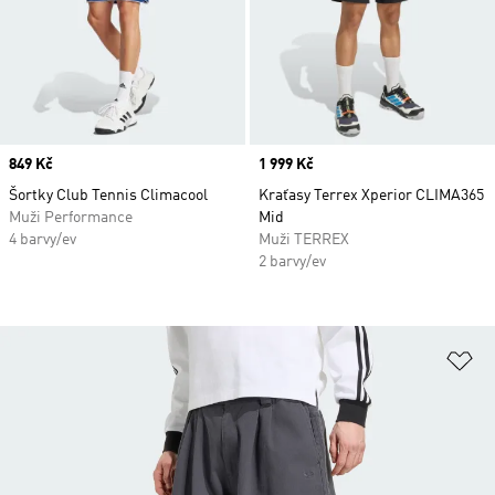
Price
849 Kč
Price
1 999 Kč
Šortky Club Tennis Climacool
Kraťasy Terrex Xperior CLIMA365
Muži Performance
Mid
4 barvy/ev
Muži TERREX
2 barvy/ev
Př