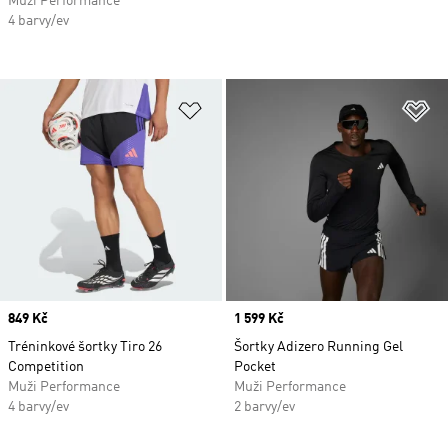
Muži Performance
4 barvy/ev
Přidat do seznamu přání
Př
Price
849 Kč
Price
1 599 Kč
Tréninkové šortky Tiro 26
Šortky Adizero Running Gel
Competition
Pocket
Muži Performance
Muži Performance
4 barvy/ev
2 barvy/ev